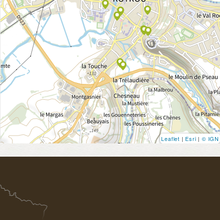
Leaflet
|
Esri
|
© IGN