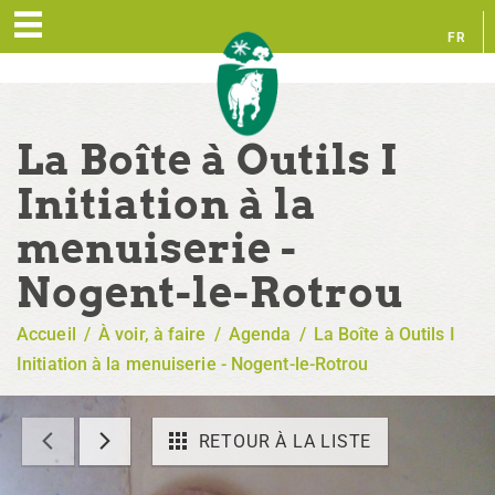
FR
EN
La Boîte à Outils I
Initiation à la
menuiserie -
Nogent-le-Rotrou
Accueil
/
À voir, à faire
/
Agenda
/
La Boîte à Outils I
Initiation à la menuiserie - Nogent-le-Rotrou
RETOUR À LA LISTE