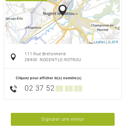
Leaflet
|
© IGN
111 Rue Bretonnerie
28400
NOGENT-LE-ROTROU
Cliquez pour afficher le(s) numéro(s)
02 37 52
▒▒ ▒▒ ▒▒
Signaler une erreur