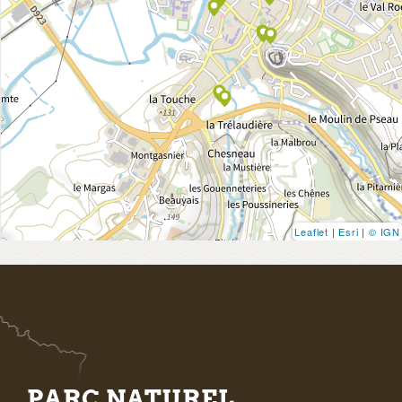
Leaflet
|
Esri
|
© IGN
PARC NATUREL