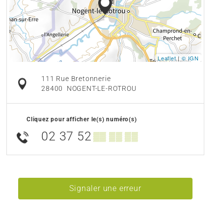
Leaflet
|
© IGN
111 Rue Bretonnerie
28400
NOGENT-LE-ROTROU
Cliquez pour afficher le(s) numéro(s)
02 37 52
▒▒ ▒▒ ▒▒
Signaler une erreur