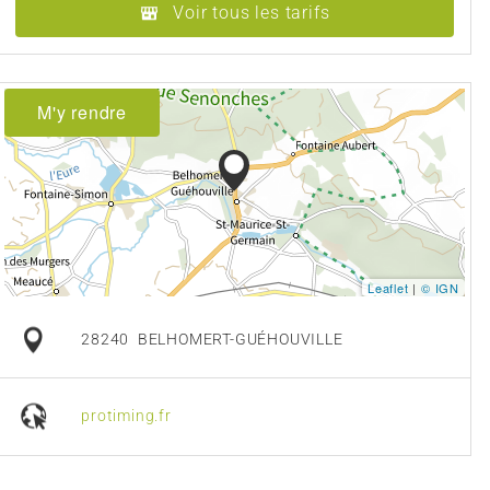
Voir tous les tarifs
M'y rendre
Leaflet
|
© IGN
28240
BELHOMERT-GUÉHOUVILLE
protiming.fr