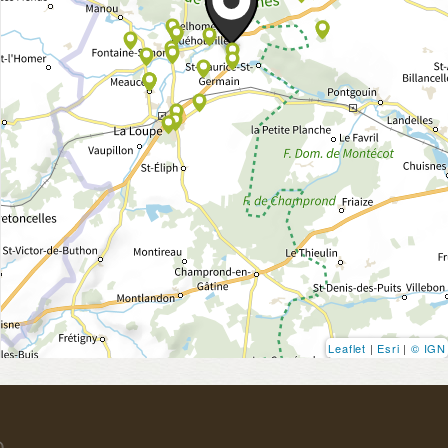
Leaflet
|
Esri
|
© IGN