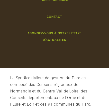
CONTACT
ABONNEZ-VOUS À NOTRE LETTRE
D'ACTUALITÉS
Le Syndicat Mixte de gestion du Parc est
composé des Conseils régionaux de
Normandie et du Centre-Val de Loire, des
Conseils départementaux de l'Orne et de
l'Eure-et-Loir et des 91 communes du Parc.