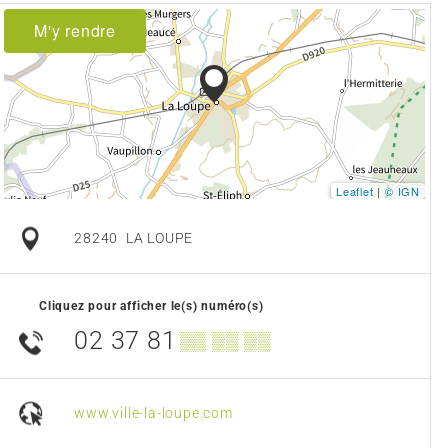
M'y rendre
Leaflet
|
© IGN
28240
LA LOUPE
Cliquez pour afficher le(s) numéro(s)
02 37 81
▒▒ ▒▒ ▒▒
www.ville-la-loupe.com