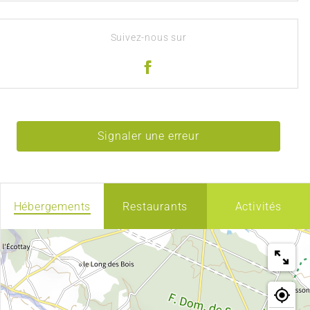
Suivez-nous sur
Signaler une erreur
Hébergements
Restaurants
Activités