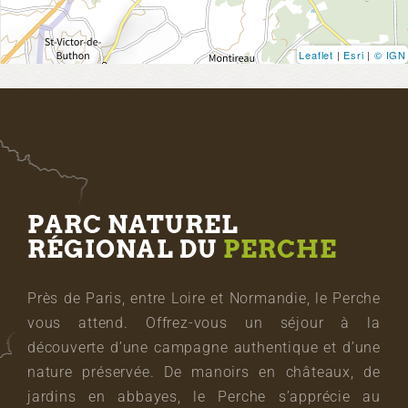
Leaflet
|
Esri
|
© IGN
PARC NATUREL
RÉGIONAL DU
PERCHE
Près de Paris, entre Loire et Normandie, le Perche
vous attend. Offrez-vous un séjour à la
découverte d’une campagne authentique et d’une
nature préservée. De manoirs en châteaux, de
jardins en abbayes, le Perche s’apprécie au