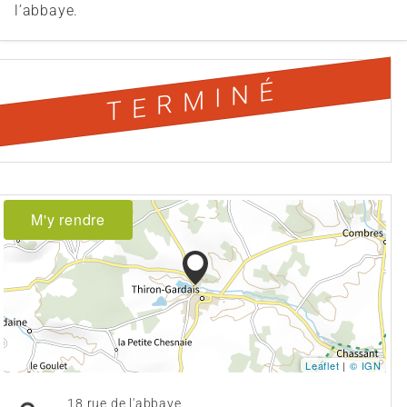
l’abbaye.
TERMINÉ
M'y rendre
Leaflet
|
© IGN
18 rue de l'abbaye