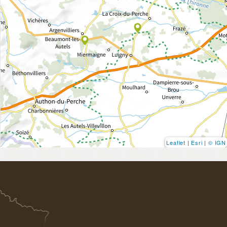
Leaflet
|
Esri
|
© IGN