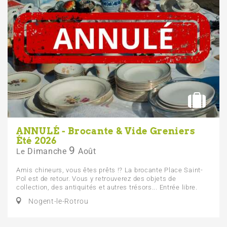
ANNULÉ - Brocante & Vide Greniers
Été 2026
9
Dimanche
Août
Le
Amis chineurs, vous êtes prêts !? La brocante Place Saint-
Pol est de retour. Vous y retrouverez des objets de
collection, des antiquités et autres trésors... Entrée libre.
Nogent-le-Rotrou