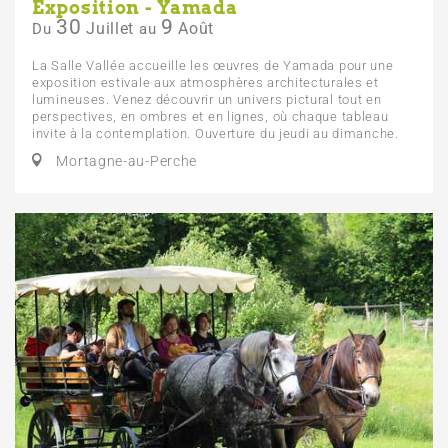
Exposition - Yamada
30
9
Juillet
Août
Du
au
La Salle Vallée accueille les œuvres de Yamada pour une
exposition estivale aux atmosphères architecturales et
lumineuses. Venez découvrir un univers pictural tout en
perspectives, en ombres et en lignes, où chaque tableau
invite à la contemplation. Ouverture du jeudi au dimanche.
Mortagne-au-Perche