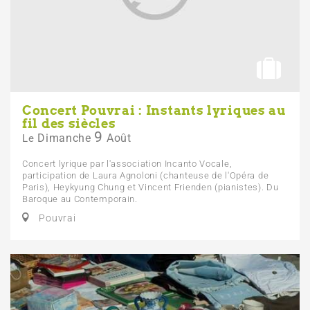
Concert Pouvrai : Instants lyriques au
fil des siècles
9
Dimanche
Août
Le
Concert lyrique par l'association Incanto Vocale,
participation de Laura Agnoloni (chanteuse de l'Opéra de
Paris), Heykyung Chung et Vincent Frienden (pianistes). Du
Baroque au Contemporain.
Pouvrai