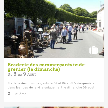
Braderie des commerçants/vide-
grenier (le dimanche)
8
9
Août
Du
au
Braderie des commerçants le 08 et 09 août Vide-greniers
dans les rues de la ville uniquement le dimanche 09 aout
Bellême