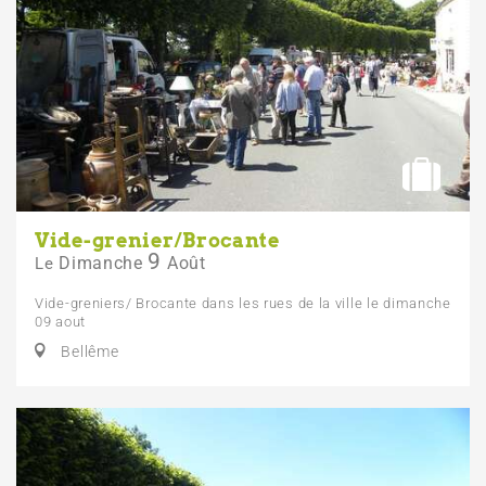
Vide-grenier/Brocante
9
Dimanche
Août
Le
Vide-greniers/ Brocante dans les rues de la ville le dimanche
09 aout
Bellême