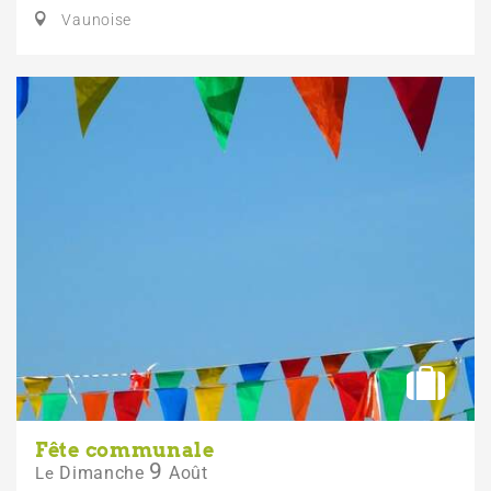
Vaunoise
Fête communale
9
Dimanche
Août
Le