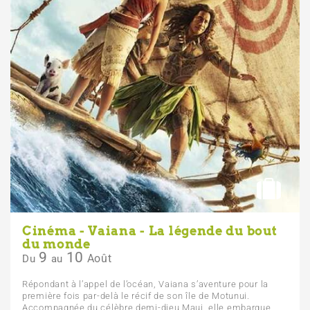
Cinéma - Vaiana - La légende du bout
du monde
9
10
Août
Du
au
Répondant à l’appel de l’océan, Vaiana s’aventure pour la
première fois par-delà le récif de son île de Motunui.
Accompagnée du célèbre demi-dieu Maui, elle embarque