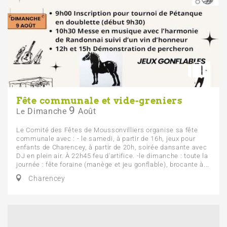
Fête communale et vide-greniers
9
Dimanche
Août
Le
Le Comité des Fêtes de Moussonvilliers organise sa fête
communale avec : - le samedi, à partir de 16h, jeux pour
enfants de Charencey, à partir de 20h, soirée dansante avec
DJ en plein air. À 22h45 feu d'artifice. -le dimanche : toute la
journée : fête foraine (manège et jeu gonflable), brocante à...
Charencey