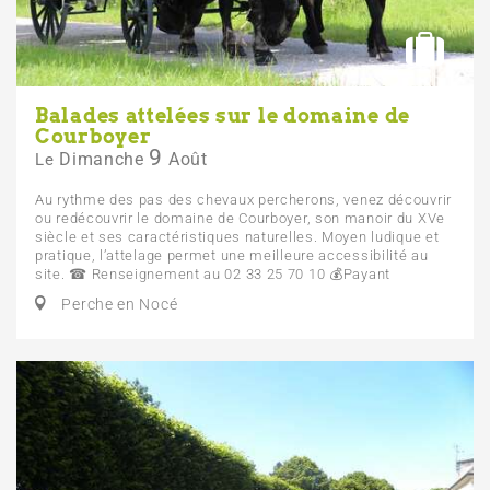
Balades attelées sur le domaine de
Courboyer
9
Dimanche
Août
Le
Au rythme des pas des chevaux percherons, venez découvrir
ou redécouvrir le domaine de Courboyer, son manoir du XVe
siècle et ses caractéristiques naturelles. Moyen ludique et
pratique, l’attelage permet une meilleure accessibilité au
site. ☎ Renseignement au 02 33 25 70 10 💰 Payant
Perche en Nocé