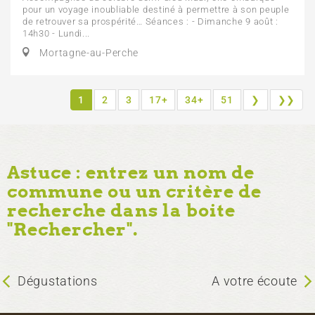
pour un voyage inoubliable destiné à permettre à son peuple
de retrouver sa prospérité… Séances : - Dimanche 9 août :
14h30 - Lundi...
Mortagne-au-Perche
1
2
3
17+
34+
51
❯
❯❯
Astuce : entrez un nom de
commune ou un critère de
recherche dans la boite
"Rechercher".
Dégustations
A votre écoute