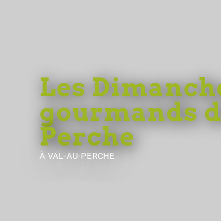
Les Dimanch
gourmands 
Perche
À VAL-AU-PERCHE