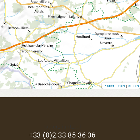
Leaflet
|
Esri
|
© IGN
footer_right_col
+33 (0)2 33 85 36 36