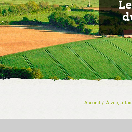
L
d
Accueil
/
À voir, à fai