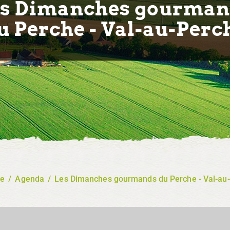
es Dimanches gourman
u Perche - Val-au-Perc
re
/
Agenda
/
Les Dimanches gourmands du Perche - Val-au