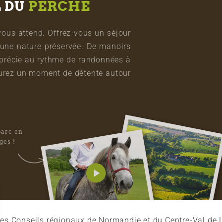
L DU
PERCHE
vous attend. Offrez-vous un séjour
une nature préservée. De manoirs
pprécie au rythme de randonnées à
vourez un moment de détente autour
parc en
ges !
es Conseils régionaux de Normandie et du Centre-Val de L