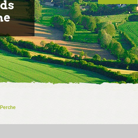
ds
he
-Perche