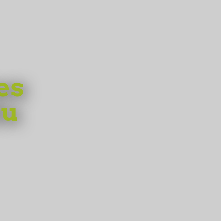
es
du