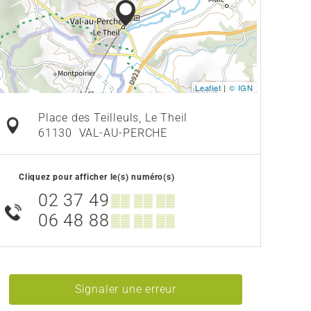
Leaflet
|
© IGN
Place des Teilleuls, Le Theil
61130
VAL-AU-PERCHE
Cliquez pour afficher le(s) numéro(s)
02 37 49
▒▒ ▒▒ ▒▒
06 48 88
▒▒ ▒▒ ▒▒
Signaler une erreur