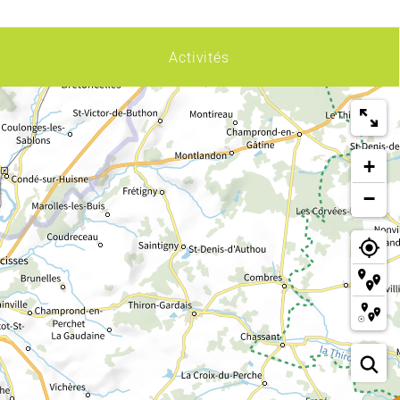
Activités
+
−