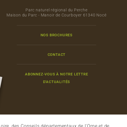
Parc naturel régional du Perche
Maison du Parc - Manoir de Courboyer 61340 Nocé
NOS BROCHURES
CONTACT
ABONNEZ-VOUS À NOTRE LETTRE
D'ACTUALITÉS
oire, des Conseils départementaux de l'Orne et de