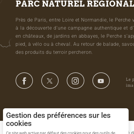
PARC NATUREL RÉGIONA
Près de Paris, entre Loire et Normandie, le Perche 
à la découverte d’une campagne authentique et d’
en châteaux, de jardins en abbayes, le Perche s’a
pied, à vélo ou à cheval. Au retour de balade, sa
des produits du terroir percheron.
Le 
ima
Gestion des préférences sur les
cookies
Le Syndicat Mixte de gestion du Parc est composé d
Ce site web active par défaut des cookies pour des outils de