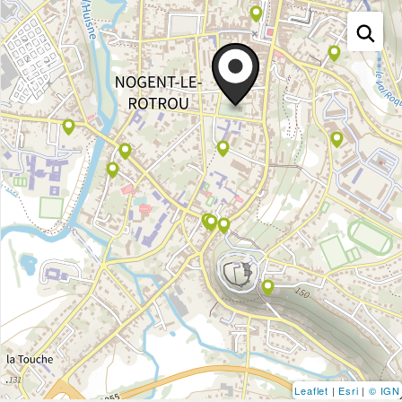
Leaflet
|
Esri
|
© IGN