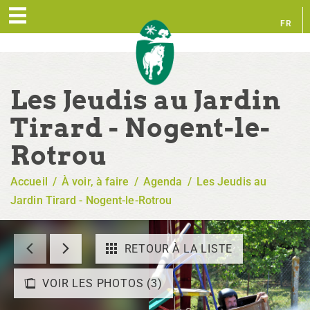
FR
EN
Les Jeudis au Jardin
Tirard - Nogent-le-
Rotrou
Accueil
/
À voir, à faire
/
Agenda
/
Les Jeudis au
Jardin Tirard - Nogent-le-Rotrou
RETOUR À LA LISTE
VOIR LES PHOTOS (3)