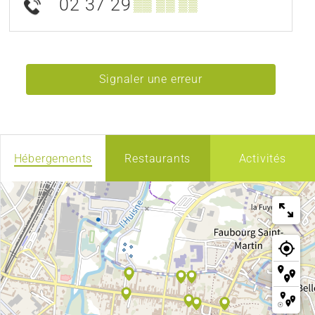
02 37 29
▒▒ ▒▒ ▒▒
Signaler une erreur
Hébergements
Restaurants
Activités