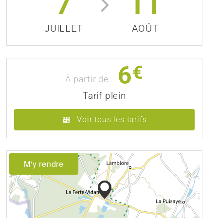
7
11
JUILLET
AOÛT
6
€
À partir de :
Tarif plein
Voir tous les tarifs
M'y rendre