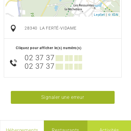
Leaflet
|
© IGN
28340
LA FERTÉ-VIDAME
Cliquez pour afficher le(s) numéro(s)
02 37 37
▒▒ ▒▒ ▒▒
02 37 37
▒▒ ▒▒ ▒▒
Signaler une erreur
Hébergements
Restaurants
Activités