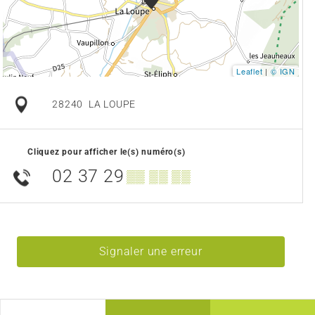
Leaflet
|
© IGN
28240
LA LOUPE
Cliquez pour afficher le(s) numéro(s)
02 37 29
▒▒ ▒▒ ▒▒
Signaler une erreur