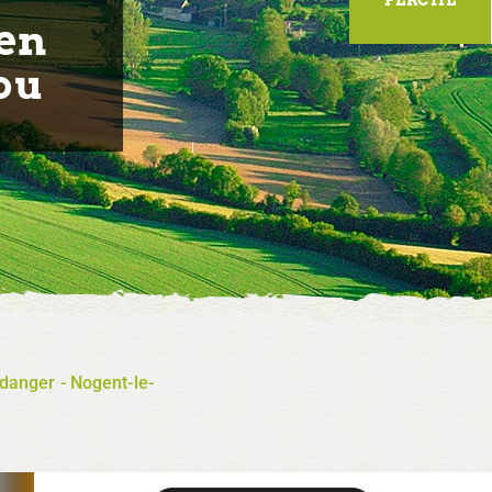
 en
ou
danger - Nogent-le-