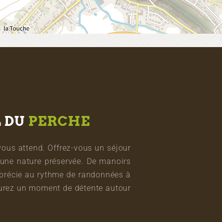
L DU
PERCHE
vous attend. Offrez-vous un séjour
une nature préservée. De manoirs
pprécie au rythme de randonnées à
vourez un moment de détente autour