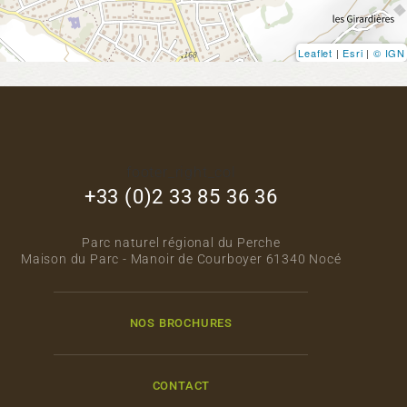
Leaflet
|
Esri
|
© IGN
footer_right_col
+33 (0)2 33 85 36 36
Parc naturel régional du Perche
Maison du Parc - Manoir de Courboyer 61340 Nocé
NOS BROCHURES
CONTACT