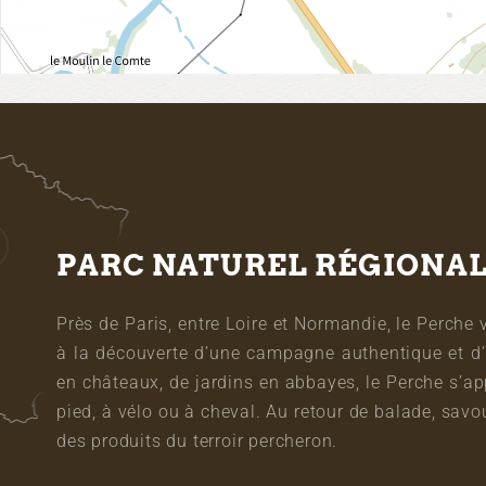
PARC NATUREL RÉGIONA
Près de Paris, entre Loire et Normandie, le Perche 
à la découverte d’une campagne authentique et d’
en châteaux, de jardins en abbayes, le Perche s’a
pied, à vélo ou à cheval. Au retour de balade, sa
des produits du terroir percheron.