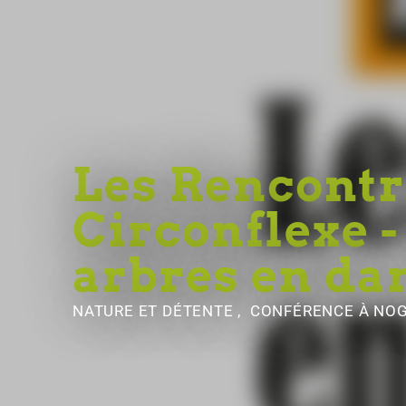
Les Rencontr
Circonflexe -
arbres en da
NATURE ET DÉTENTE , CONFÉRENCE
À NO