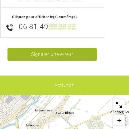
Cliquez pour afficher le(s) numéro(s)
06 81 49
▒▒ ▒▒ ▒▒
Signaler une erreur
Activités
+