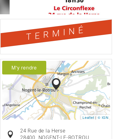
TERMINÉ
M'y rendre
Leaflet
|
© IGN
24 Rue de la Herse
28400
NOGENT-LE-ROTROU