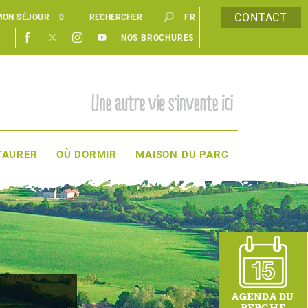
CONTACT
MON SÉJOUR
0
FR
NOS BROCHURES
EN
TAURER
OÙ DORMIR
MAISON DU PARC
AGENDA DU
PERCHE