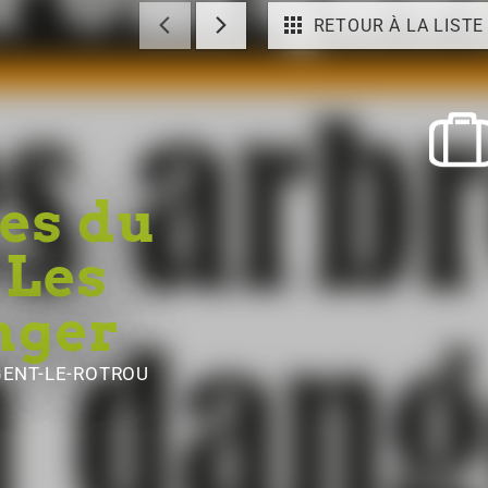
RETOUR À LA LISTE
es du
 Les
nger
GENT-LE-ROTROU