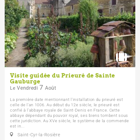
Visite guidée du Prieuré de Sainte
Gauburge
7
Vendredi
Août
Le
La première date mentionnant l'installation du prieuré est
celle de l'an 1006. Au début du 12e siècle, le prieuré est
confié à l'abbaye royale de Saint-Denis en France. Cette
abbaye dépendant du pouvoir royal, ses biens tombent sous
cette juridiction. Au XVe siècle, le système de la commende
est in...
Saint-Cyr-la-Rosière