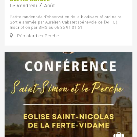
7
Vendredi
Août
Le
Petite randonnée d'observation de la biodiversité ordinaire.
Sortie animée par Aurélien Cabaret (bénévole de l'AFFO).
Inscription par SMS au 06 35 91 01 61.
Rémalard en Perche