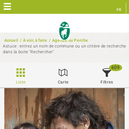
FR
EN
Accueil
/
À voir, à faire
/
Agenda du Perche
Astuce : entrez un nom de commune ou un critère de recherche
dans la boite "Rechercher".
609
Liste
Carte
Filtres