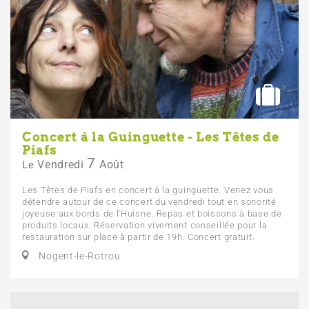
Concert à la Guinguette - Les Têtes de
Piafs
7
Vendredi
Août
Le
Les Têtes de Piafs en concert à la guinguette. Venez vous
détendre autour de ce concert du vendredi tout en sonorité
joyeuse aux bords de l'Huisne. Repas et boissons à base de
produits locaux. Réservation vivement conseillée pour la
restauration sur place à partir de 19h. Concert gratuit.
Nogent-le-Rotrou