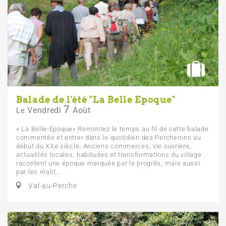
Balade de l'été "La Belle Epoque"
7
Vendredi
Août
Le
« La Belle-Époque» Remontez le temps au fil de cette balade
commentée et entrer dans le quotidien des Percherons au
début du XXe siècle. Anciens commerces, vie ouvrière,
actualités locales, habitudes et transformations du village
racontent une époque marquée par le progrès, mais aussi
par les réalit...
Val-au-Perche