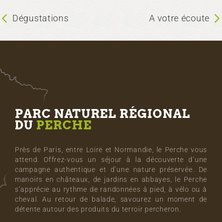
Dégustations
A votre écoute
PARC NATUREL RÉGIONAL
DU
PERCHE
Près de Paris, entre Loire et Normandie, le Perche vous
attend. Offrez-vous un séjour à la découverte d’une
campagne authentique et d’une nature préservée. De
manoirs en châteaux, de jardins en abbayes, le Perche
s’apprécie au rythme de randonnées à pied, à vélo ou à
cheval. Au retour de balade, savourez un moment de
détente autour des produits du terroir percheron.