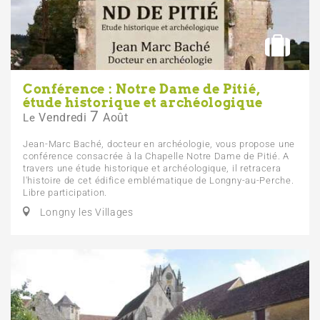
Conférence : Notre Dame de Pitié,
étude historique et archéologique
7
Vendredi
Août
Le
Jean-Marc Baché, docteur en archéologie, vous propose une
conférence consacrée à la Chapelle Notre Dame de Pitié. A
travers une étude historique et archéologique, il retracera
l'histoire de cet édifice emblématique de Longny-au-Perche.
Libre participation.
Longny les Villages