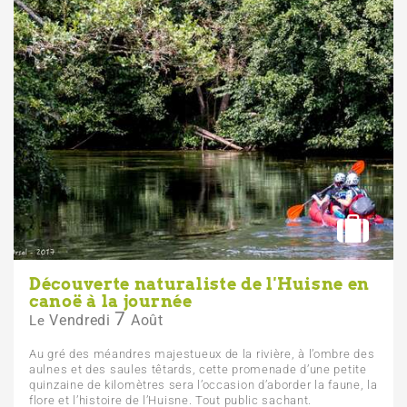
Découverte naturaliste de l'Huisne en
canoë à la journée
7
Vendredi
Août
Le
Au gré des méandres majestueux de la rivière, à l’ombre des
aulnes et des saules têtards, cette promenade d’une petite
quinzaine de kilomètres sera l’occasion d’aborder la faune, la
flore et l’histoire de l’Huisne. Tout public sachant.