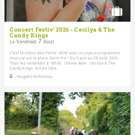
Concert Festiv' 2026 - Cecilya & The
Candy Kings
7
Vendredi
Août
Le
C'est le retour des Festiv' d'été avec un joyeux programme
musical sur la place Saint-Pol ! Du 5 juin au 28 août 2026 -
Tous les vendredis à 18h30. 10ème date : Cecilya & The
Candy Kings. Accès libre
Nogent-le-Rotrou