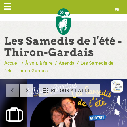
FR
EN
Les Samedis de l'été -
Thiron-Gardais
Accueil
/
À voir, à faire
/
Agenda
/
Les Samedis de
l'été - Thiron-Gardais
RETOUR À LA LISTE