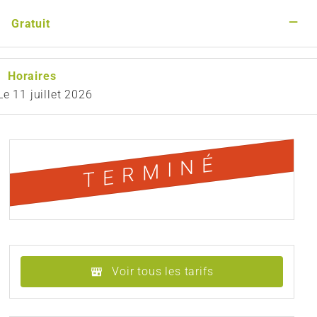
—
Gratuit
Horaires
Le
11 juillet 2026
TERMINÉ
Voir tous les tarifs