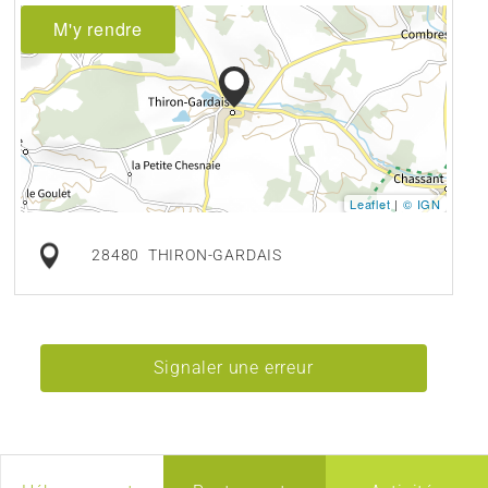
M'y rendre
Leaflet
|
© IGN
28480
THIRON-GARDAIS
Signaler une erreur