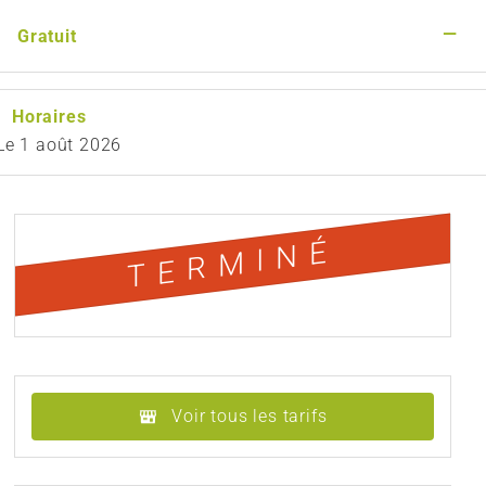
—
Gratuit
Horaires
Le
1 août 2026
TERMINÉ
Voir tous les tarifs