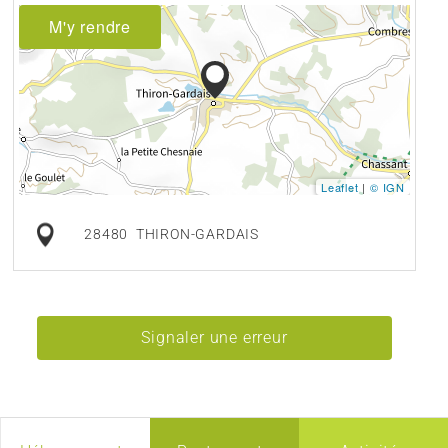
M'y rendre
Leaflet
|
© IGN
28480
THIRON-GARDAIS
Signaler une erreur