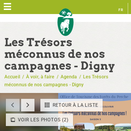
FR
EN
Les Trésors
méconnus de nos
campagnes - Digny
Accueil
/
À voir, à faire
/
Agenda
/
Les Trésors
méconnus de nos campagnes - Digny
RETOUR À LA LISTE
VOIR LES PHOTOS (2)