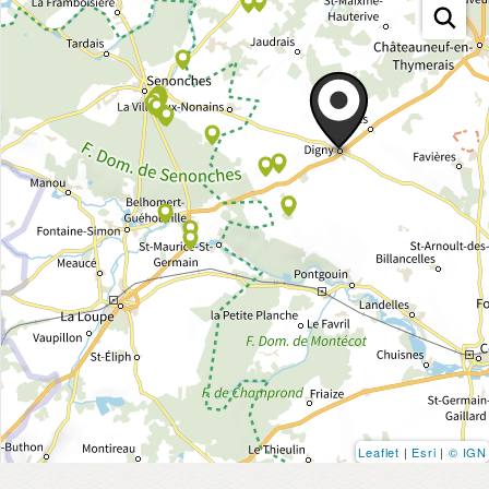
Leaflet
|
Esri
|
© IGN