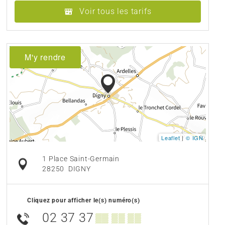
Voir tous les tarifs
M'y rendre
Leaflet
|
© IGN
1 Place Saint-Germain
28250
DIGNY
Cliquez pour afficher le(s) numéro(s)
02 37 37
▒▒ ▒▒ ▒▒