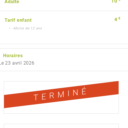
10
Adulte
€
4
Tarif enfant
• - Moins de 12 ans
Horaires
Le
23 avril 2026
TERMINÉ