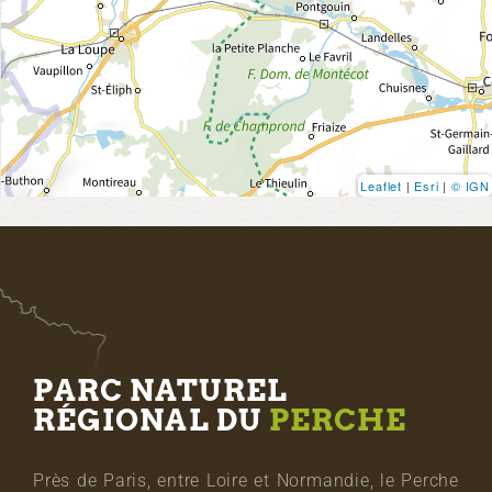
Leaflet
|
Esri
|
© IGN
PARC NATUREL
RÉGIONAL DU
PERCHE
Près de Paris, entre Loire et Normandie, le Perche