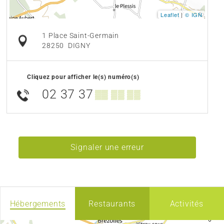
Leaflet
|
© IGN
1 Place Saint-Germain
28250
DIGNY
Cliquez pour afficher le(s) numéro(s)
02 37 37
▒▒ ▒▒ ▒▒
Signaler une erreur
Hébergements
Restaurants
Activités