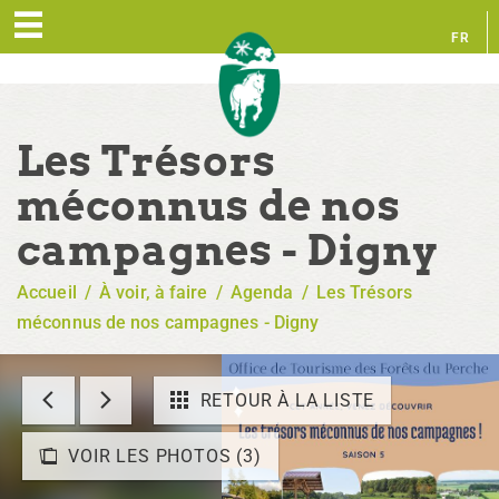
FR
EN
Les Trésors
méconnus de nos
campagnes - Digny
Accueil
/
À voir, à faire
/
Agenda
/
Les Trésors
méconnus de nos campagnes - Digny
RETOUR À LA LISTE
VOIR LES PHOTOS (3)