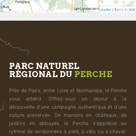
Leaflet
|
Esri
|
© IGN
PARC NATUREL
RÉGIONAL DU
PERCHE
Près de Paris, entre Loire et Normandie, le Perche
vous attend. Offrez-vous un séjour à la
découverte d’une campagne authentique et d’une
nature préservée. De manoirs en châteaux, de
jardins en abbayes, le Perche s’apprécie au
rythme de randonnées à pied, à vélo ou à cheval.