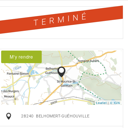
TERMINÉ
M'y rendre
Leaflet
|
© IGN
28240
BELHOMERT-GUÉHOUVILLE