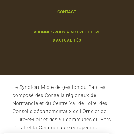
CONTACT
ABONNEZ-VOUS À NOTRE LETTRE
D'ACTUALITÉS
Le Syndicat Mixte de gestion du Parc est
composé des Conseils régionaux de
Normandie et du Centre-Val de Loire, des
Conseils départementaux de l'Orne et de
l'Eure-et-Loir et des 91 communes du Parc.
L'Etat et la Communauté européenne