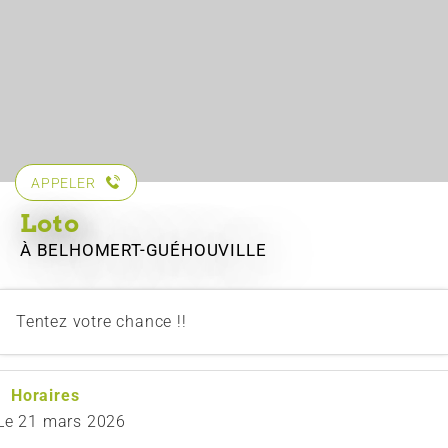
APPELER
Loto
À BELHOMERT-GUÉHOUVILLE
Tentez votre chance !!
Horaires
Le
21 mars 2026