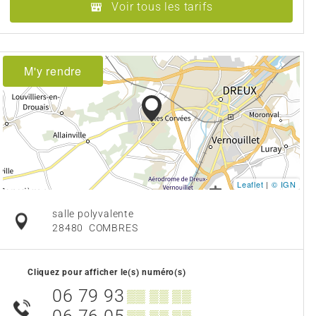
Voir tous les tarifs
M'y rendre
Leaflet
|
© IGN
salle polyvalente
28480
COMBRES
Cliquez pour afficher le(s) numéro(s)
06 79 93
▒▒ ▒▒ ▒▒