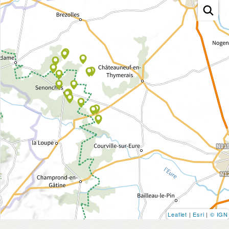
Leaflet
|
Esri
|
© IGN