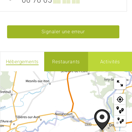
06 76 05
▒▒ ▒▒ ▒▒
Signaler une erreur
Hébergements
Restaurants
Activités