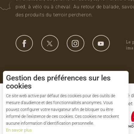
pied, à vélo ou à cheval. Au retour de balade, sa
des produits du terroir percheron.
Le 
ima
Gestion des préférences sur les
cookies
Le Syndicat Mixte de gestion du Parc est composé d
Ce site web active par défaut des cookies pour des outils de
mesure d'audience et des fonctionnalités anonymes. Vous
l'Eure-et-Loir et des 91 communes du Parc. L'Etat 
pouvez configurer votre navigateur afin de bloquer ou être
informé de l'existence de ces cookies. Ces cookies ne stockent
aucune information d’identification personnelle.
En savoir plus