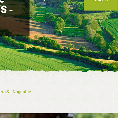
S -
rs'S - Nogent-le-