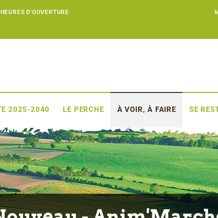
 HEURES D'OUVERTURE
E 2025-2040
LE PERCHE
À VOIR, À FAIRE
SE RES
Nouveau - Anim'March