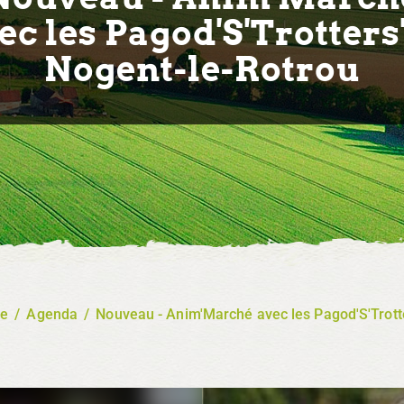
ec les Pagod'S'Trotters'
Nogent-le-Rotrou
re
/
Agenda
/
Nouveau - Anim'Marché avec les Pagod'S'Trotte