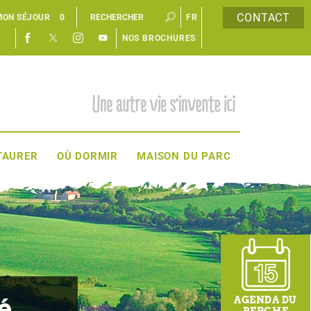
CONTACT
MON SÉJOUR
0
FR
NOS BROCHURES
EN
TAURER
OÙ DORMIR
MAISON DU PARC
é
AGENDA DU
PERCHE