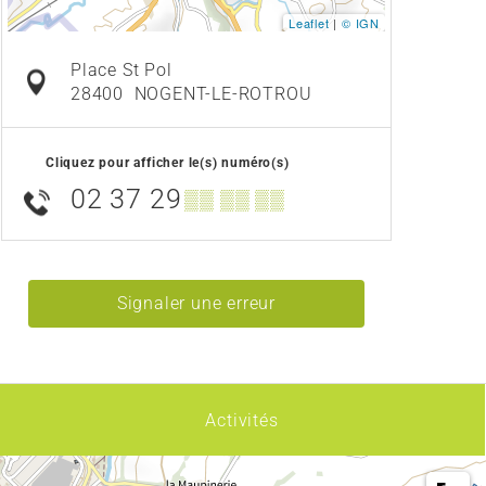
Leaflet
|
© IGN
Place St Pol
28400
NOGENT-LE-ROTROU
Cliquez pour afficher le(s) numéro(s)
02 37 29
▒▒ ▒▒ ▒▒
Signaler une erreur
Activités