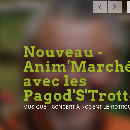
Nouveau -
Anim'March
avec les
Pagod'S'Trott
MUSIQUE , CONCERT
À NOGENT-LE-ROTRO