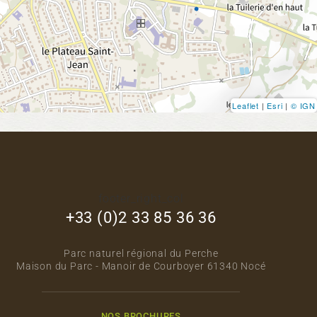
Leaflet
|
Esri
|
© IGN
footer_right_col
+33 (0)2 33 85 36 36
Parc naturel régional du Perche
Maison du Parc - Manoir de Courboyer 61340 Nocé
NOS BROCHURES