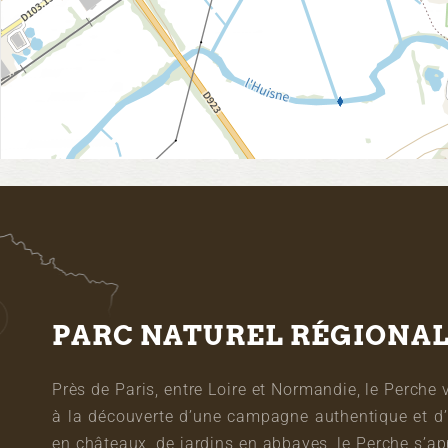
PARC NATUREL RÉGIONA
Près de Paris, entre Loire et Normandie, le Perche 
à la découverte d’une campagne authentique et d’
en châteaux, de jardins en abbayes, le Perche s’a