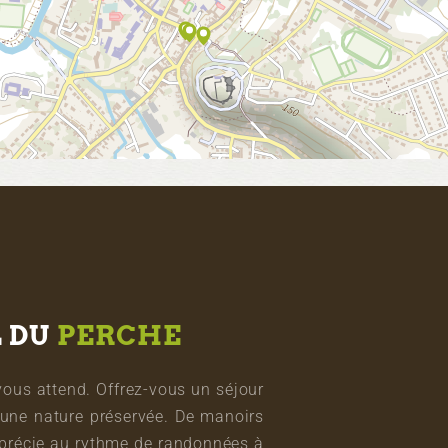
L DU
PERCHE
vous attend. Offrez-vous un séjour
une nature préservée. De manoirs
pprécie au rythme de randonnées à