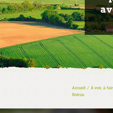
av
Accueil
/
À voir, à fai
Rotrou