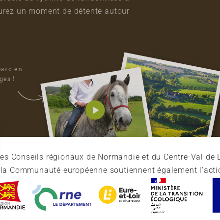
vourez un moment de détente autour
parc en
ges !
es Conseils régionaux de Normandie et du Centre-Val de L
et la Communauté européenne soutiennent également l'acti