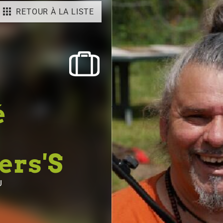
RETOUR À LA LISTE
é
ers'S
U