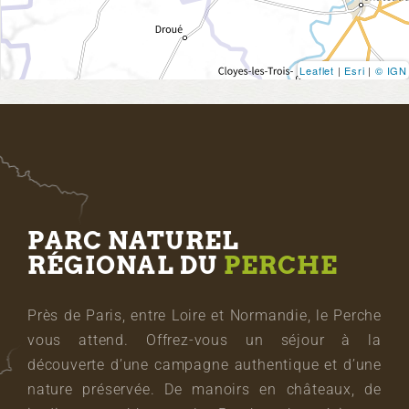
Leaflet
|
Esri
|
© IGN
PARC NATUREL
RÉGIONAL DU
PERCHE
Près de Paris, entre Loire et Normandie, le Perche
vous attend. Offrez-vous un séjour à la
découverte d’une campagne authentique et d’une
nature préservée. De manoirs en châteaux, de