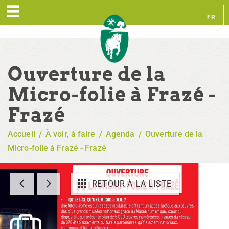
FR
EN
Ouverture de la
Micro-folie à Frazé -
Frazé
Accueil
/
À voir, à faire
/
Agenda
/
Ouverture de la
Micro-folie à Frazé - Frazé
RETOUR À LA LISTE