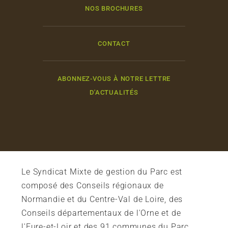
NOS BROCHURES
CONTACT
ABONNEZ-VOUS À NOTRE LETTRE
D'ACTUALITÉS
Le Syndicat Mixte de gestion du Parc est
composé des Conseils régionaux de
Normandie et du Centre-Val de Loire, des
Conseils départementaux de l'Orne et de
l'Eure-et-Loir et des 91 communes du Parc.