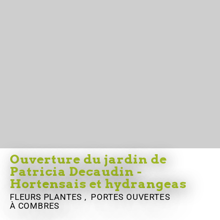
Ouverture du jardin de
Patricia Decaudin -
Hortensais et hydrangeas
FLEURS PLANTES , PORTES OUVERTES
À COMBRES