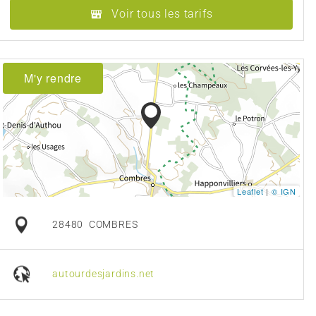
Voir tous les tarifs
M'y rendre
Leaflet
|
© IGN
28480
COMBRES
autourdesjardins.net