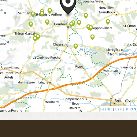
Leaflet
|
Esri
|
© IGN