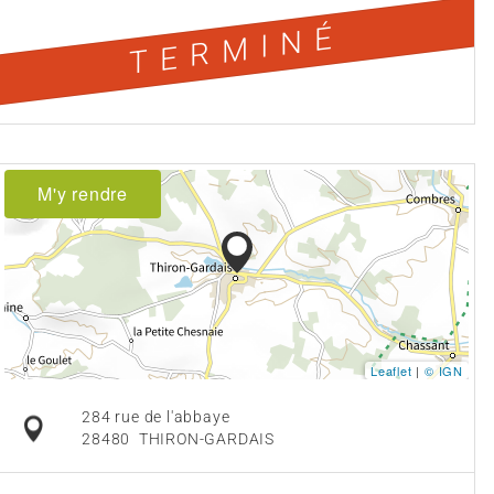
TERMINÉ
M'y rendre
Leaflet
|
© IGN
284 rue de l'abbaye
28480
THIRON-GARDAIS