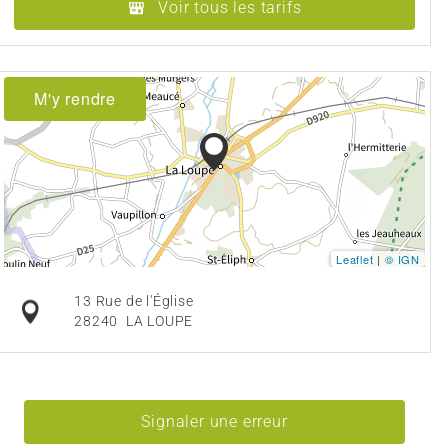
Voir tous les tarifs
M'y rendre
Leaflet
|
© IGN
13 Rue de l'Église
28240
LA LOUPE
Signaler une erreur