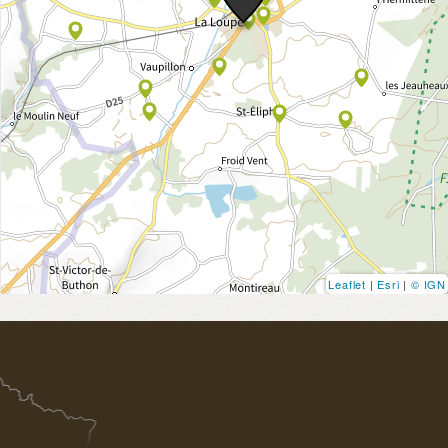
Leaflet
|
Esri
|
© IGN