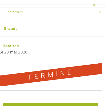
—
Gratuit
Horaires
Le
23 mai 2026
TERMINÉ