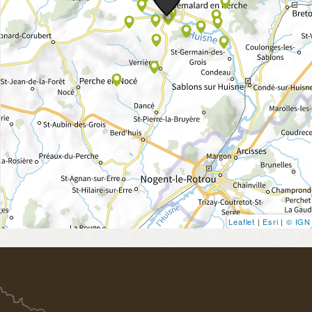
Leaflet
|
Esri
|
© IGN