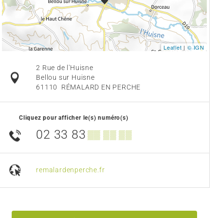
Leaflet
|
© IGN
2 Rue de l'Huisne
Bellou sur Huisne
61110
RÉMALARD EN PERCHE
Cliquez pour afficher le(s) numéro(s)
02 33 83
▒▒ ▒▒ ▒▒
remalardenperche.fr