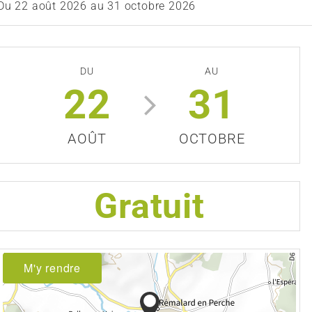
Du
22 août 2026
au
31 octobre 2026
DU
AU
22
31
AOÛT
OCTOBRE
Gratuit
M'y rendre