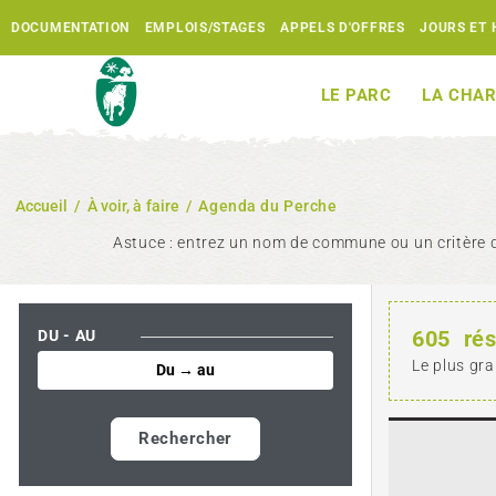
DOCUMENTATION
EMPLOIS/STAGES
APPELS D'OFFRES
JOURS ET 
LE PARC
LA CHAR
Accueil
/
À voir, à faire
/
Agenda du Perche
Astuce : entrez un nom de commune ou un critère d
605
rés
DU - AU
Le plus gra
Rechercher