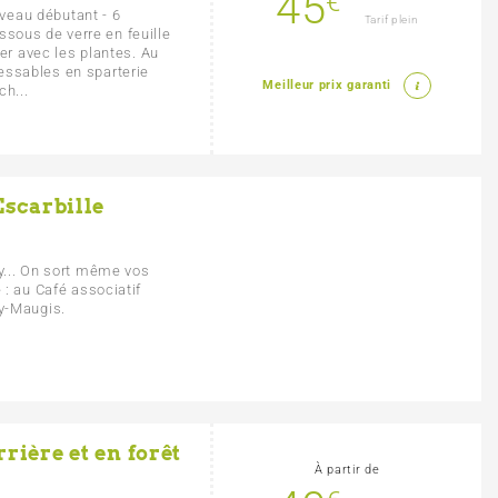
45
€
niveau débutant - 6
Tarif plein
sous de verre en feuille
ser avec les plantes. Au
essables en sparterie
Meilleur prix garanti
ch...
Escarbille
ky... On sort même vos
 : au Café associatif
sy-Maugis.
rrière et en forêt
À partir de