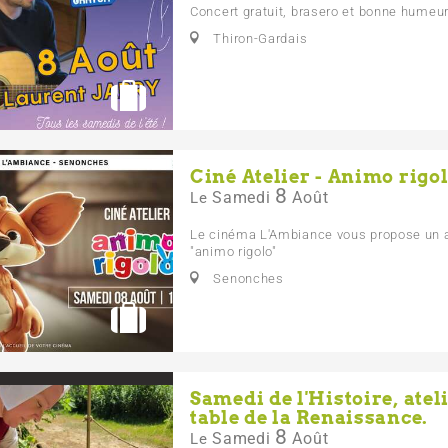
Concert gratuit, brasero et bonne humeur
Thiron-Gardais
Ciné Atelier - Animo rigo
8
Samedi
Août
Le
Le cinéma L'Ambiance vous propose un a
"animo rigolo"
Senonches
Samedi de l'Histoire, ateli
table de la Renaissance.
8
Samedi
Août
Le