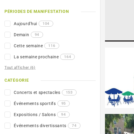
PÉRIODES DE MANIFESTATION
Aujourd'hui
104
Demain
94
Cette semaine
116
La semaine prochaine
164
Tout afficher (6)
CATÉGORIE
Concerts et spectacles
153
Événements sportifs
95
Expositions / Salons
94
Événements divertissants
74