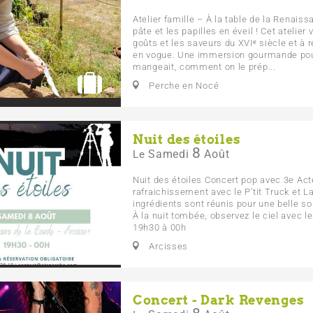
Atelier famille – À la table de la Renais
pâte et les papilles en éveil ! Cet atelier 
goûts et les saveurs du XVIᵉ siècle et à r
en vogue. Une immersion gourmande pour
mangeait, comment on le prép...
Perche en Nocé
Nuit des étoiles
8
Samedi
Août
Le
Nuit des étoiles Concert pop avec 3e Acte
rafraichissement avec le P’tit Truck et L
ingrédients sont réunis pour une belle soi
À la nuit tombée, observez le ciel avec l
19h30 à 00h
Arcisses
Concert - Dark Revenges