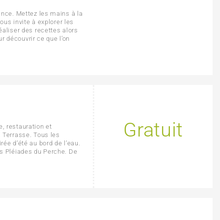
sance. Mettez les mains à la
vous invite à explorer les
éaliser des recettes alors
 découvrir ce que l’on
Gratuit
, restauration et
a Terrasse. Tous les
rée d’été au bord de l’eau.
es Pléiades du Perche. De