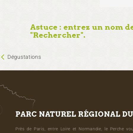
Astuce : entrez un nom d
"Rechercher".
Dégustations
PARC NATUREL RÉGIONAL D
Près de Paris, entre Loire et Normandie, le Perche vou