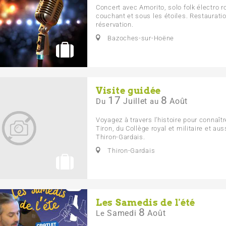
Concert avec Amorito, solo folk électro 
couchant et sous les étoiles. Restaurati
réservation.
Bazoches-sur-Hoëne
Visite guidée
17
8
Juillet
Août
Du
au
Voyagez à travers l’histoire pour connaîtr
Tiron, du Collège royal et militaire et aus
Thiron-Gardais.
Thiron-Gardais
Les Samedis de l'été
8
Samedi
Août
Le