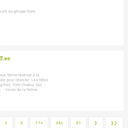
cert du groupe Dark
T.es
eur 5ème festival à la
r pour résister, Les têtes
ng foot, Yoto-Oudou. Sur
s, - Visite de la ferme, -
2
3
17+
34+
51
❯
❯❯