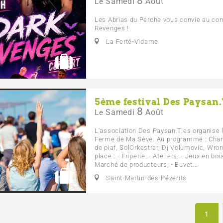
8
Samedi
Août
Le
Les Abrias du Perche vous convie au con
Revenges !
La Ferté-Vidame
5ème festival Des Paysan.
8
Samedi
Août
Le
L'association Des Paysan.T.es organise l
Ferme de Ma Sève. Au programme : Chante
de piaf, SolOrkestrar, Dj Volumovic, Wro
place : - Friperie, - Ateliers, - Jeux en boi
Marché de producteurs, - Buvet...
Saint-Martin-des-Pézerits
1