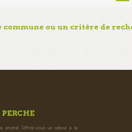
e commune ou un critère de rech
U
PERCHE
s attend. Offrez-vous un séjour à la