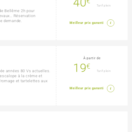
40
€
Tarif plein
t de Bellême 2h pour
evaux… Réservation
ple demande.
Meilleur prix garanti
À partir de
19
€
rée années 80 Vs actuelles.
Tarif plein
 escalope à la crème et
fromage et tartelettes aux
Meilleur prix garanti