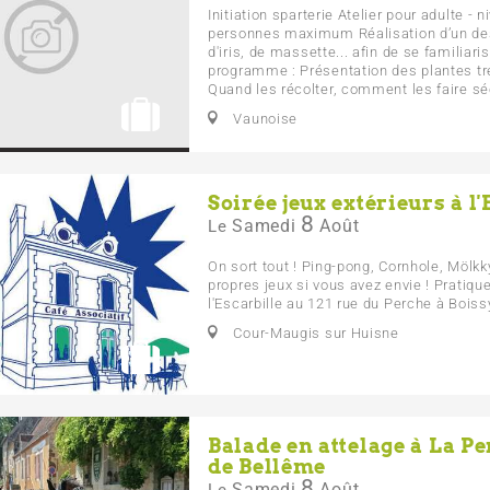
Initiation sparterie Atelier pour adulte - 
personnes maximum Réalisation d’un des
d'iris, de massette... afin de se familiari
programme : Présentation des plantes tr
Quand les récolter, comment les faire sé
Vaunoise
Soirée jeux extérieurs à l'
8
Samedi
Août
Le
On sort tout ! Ping-pong, Cornhole, Mölk
propres jeux si vous avez envie ! Pratique
l'Escarbille au 121 rue du Perche à Bois
Cour-Maugis sur Huisne
Balade en attelage à La Pe
de Bellême
8
Samedi
Août