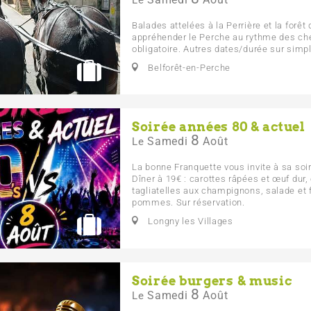
Le
Balades attelées à la Perrière et la forê
appréhender le Perche au rythme des ch
obligatoire. Autres dates/durée sur sim
Belforêt-en-Perche
Soirée années 80 & actuel
8
Samedi
Août
Le
La bonne Franquette vous invite à sa soi
Dîner à 19€ : carottes râpées et œuf dur,
tagliatelles aux champignons, salade et 
pommes. Sur réservation.
Longny les Villages
Soirée burgers & music
8
Samedi
Août
Le