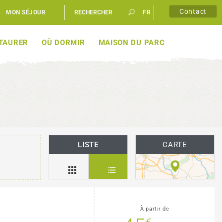
Contact
MON SÉJOUR
FR
EN
STAURER
OÙ DORMIR
MAISON DU PARC
LISTE
CARTE
À partir de