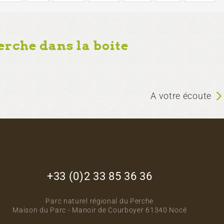
erche dans la boite
A votre écoute
footer_right_col
+33 (0)2 33 85 36 36
Parc naturel régional du Perche
Maison du Parc - Manoir de Courboyer 61340 Nocé