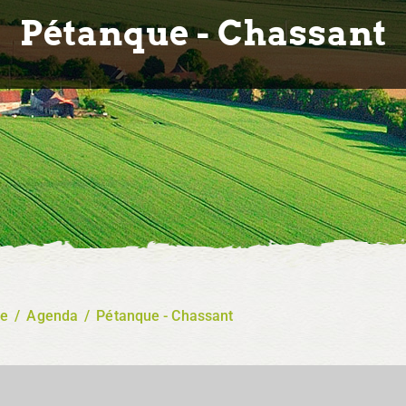
Pétanque - Chassant
re
/
Agenda
/
Pétanque - Chassant