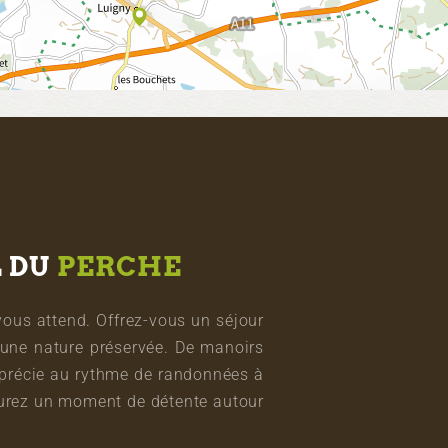
L DU
PERCHE
vous attend. Offrez-vous un séjour
une nature préservée. De manoirs
pprécie au rythme de randonnées à
vourez un moment de détente autour