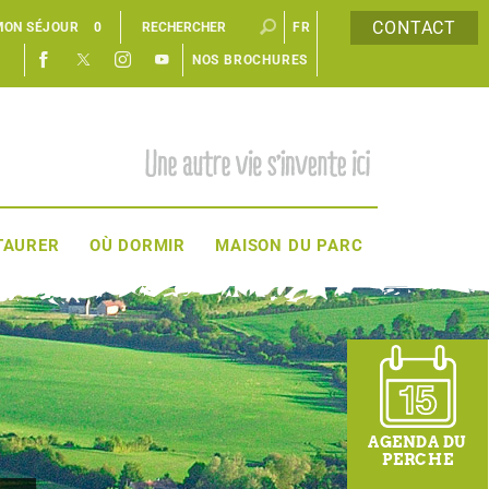
CONTACT
MON SÉJOUR
0
FR
NOS BROCHURES
EN
TAURER
OÙ DORMIR
MAISON DU PARC
AGENDA DU
PERCHE