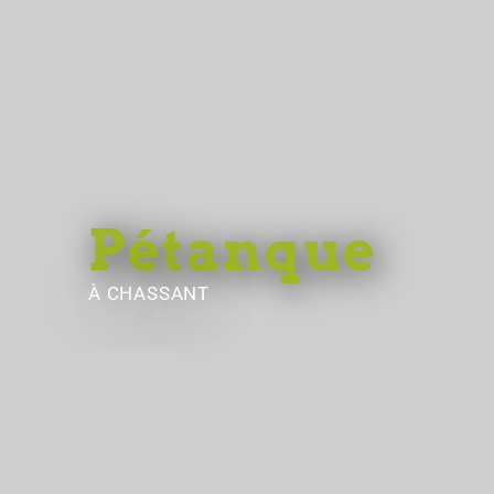
Pétanque
À CHASSANT