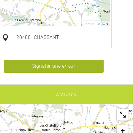
Leaflet
|
© IGN
28480
CHASSANT
Signaler une erreur
Activités
+