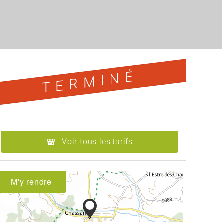
TERMINÉ
Voir tous les tarifs
M'y rendre