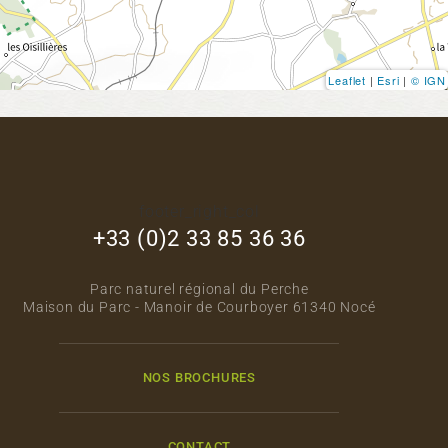
Leaflet
|
Esri
|
© IGN
footer_right_col
+33 (0)2 33 85 36 36
Parc naturel régional du Perche
Maison du Parc - Manoir de Courboyer 61340 Nocé
NOS BROCHURES
CONTACT