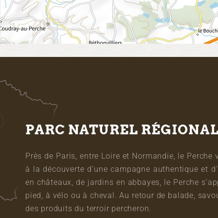
PARC NATUREL RÉGIONA
Près de Paris, entre Loire et Normandie, le Perche 
à la découverte d’une campagne authentique et d’
en châteaux, de jardins en abbayes, le Perche s’a
pied, à vélo ou à cheval. Au retour de balade, sa
des produits du terroir percheron.