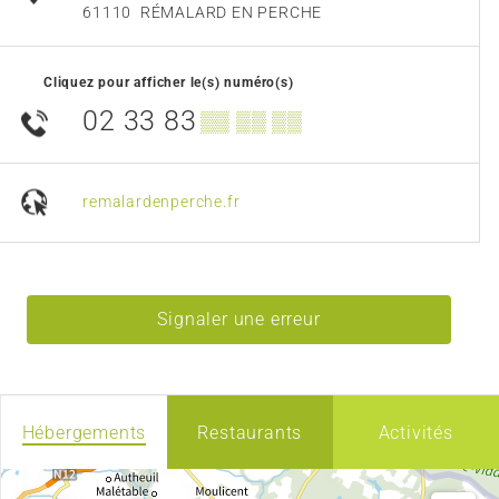
61110
RÉMALARD EN PERCHE
Cliquez pour afficher le(s) numéro(s)
02 33 83
▒▒ ▒▒ ▒▒
remalardenperche.fr
Signaler une erreur
Hébergements
Restaurants
Activités