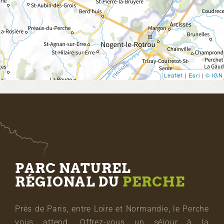
Leaflet
|
Esri
|
© IGN
PARC NATUREL
RÉGIONAL DU
PERCHE
Près de Paris, entre Loire et Normandie, le Perche
vous attend. Offrez-vous un séjour à la