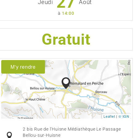
27
Jeudi
Août
à
14:00
Gratuit
M'y rendre
Leaflet
|
© IGN
2 bis Rue de l'Huisne Médiathèque Le Passage
Bellou-sur-Huisne