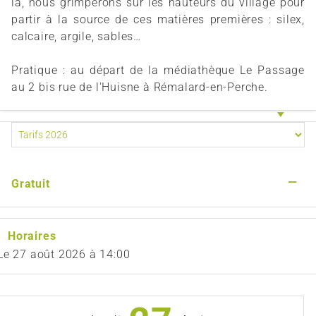
là, nous grimperons sur les hauteurs du village pour
partir à la source de ces matières premières : silex,
calcaire, argile, sables…
Pratique : au départ de la médiathèque Le Passage
au 2 bis rue de l'Huisne à Rémalard-en-Perche.
—
Gratuit
Horaires
Le
27 août 2026
à 14:00