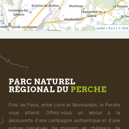
Leaflet
|
Esri
|
© IGN
PARC NATUREL
RÉGIONAL DU
PERCHE
Près de Paris, entre Loire et Normandie, le Perche
vous attend. Offrez-vous un séjour à la
découverte d’une campagne authentique et d’une
nature préservée. De manoirs en châteaux, de