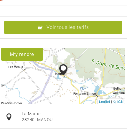
Voir tous les tarifs
M'y rendre
Leaflet
|
© IGN
La Mairie
28240
MANOU