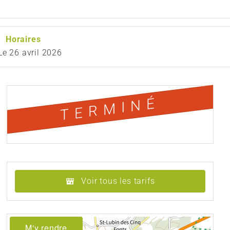
Horaires
Le
26 avril 2026
TERMINÉ
Voir tous les tarifs
M'y rendre