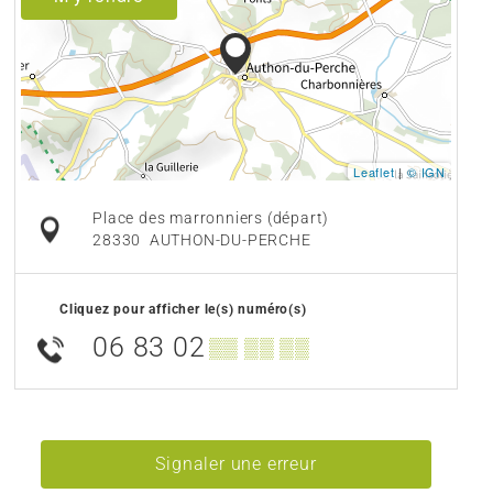
Leaflet
|
© IGN
Place des marronniers (départ)
28330
AUTHON-DU-PERCHE
Cliquez pour afficher le(s) numéro(s)
06 83 02
▒▒ ▒▒ ▒▒
Signaler une erreur