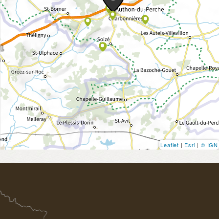
Leaflet
|
Esri
|
© IGN