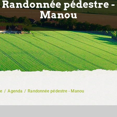
Randonnée pédestre -
Manou
re
/
Agenda
/
Randonnée pédestre - Manou