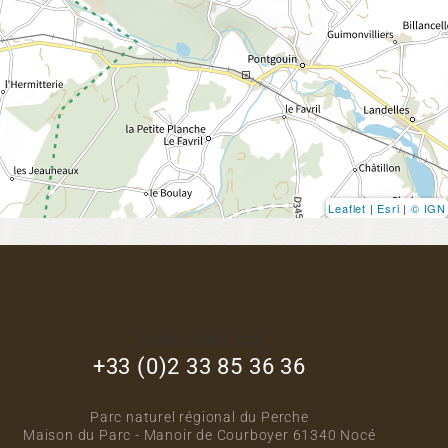
Leaflet
|
Esri
|
© IGN
footer_right_col
+33 (0)2 33 85 36 36
Parc naturel régional du Perche
Maison du Parc - Manoir de Courboyer 61340 Nocé