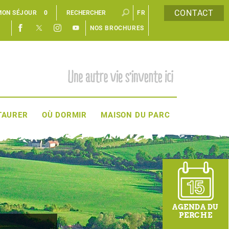
CONTACT
MON SÉJOUR
0
FR
NOS BROCHURES
EN
TAURER
OÙ DORMIR
MAISON DU PARC
AGENDA DU
PERCHE