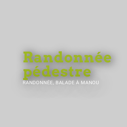
Randonnée
pédestre
RANDONNÉE, BALADE
À MANOU