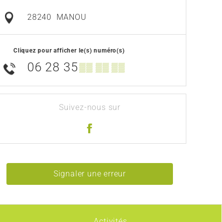
28240
MANOU
Cliquez pour afficher le(s) numéro(s)
06 28 35
▒▒ ▒▒ ▒▒
Suivez-nous sur
Signaler une erreur
Activités