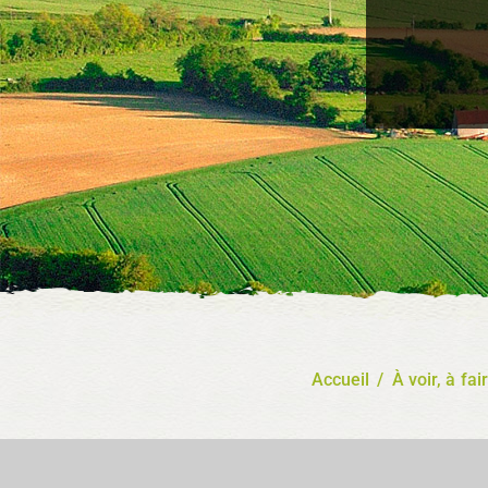
Accueil
/
À voir, à fai