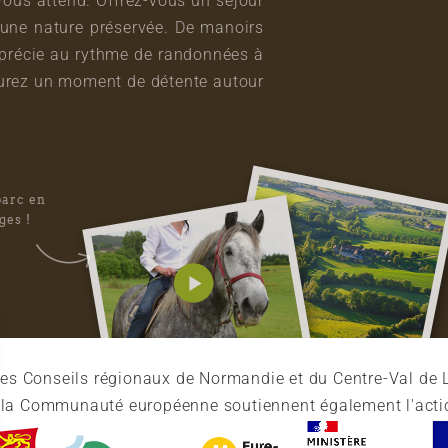
vous attend. Offrez-vous un séjour
une nature préservée. De manoirs
pprécie au rythme de randonnées à
vourez un moment de détente autour
parc en
ges !
es Conseils régionaux de Normandie et du Centre-Val de L
et la Communauté européenne soutiennent également l'acti