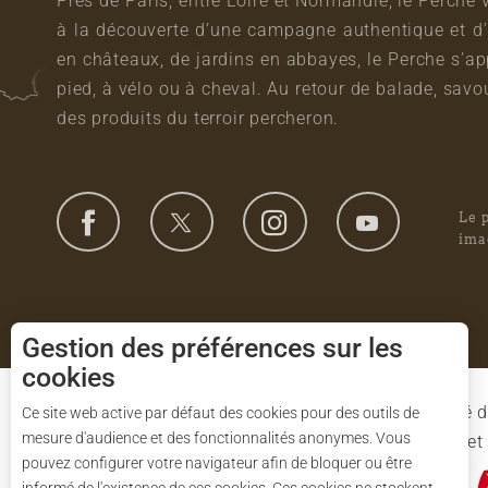
Près de Paris, entre Loire et Normandie, le Perche 
à la découverte d’une campagne authentique et d’
en châteaux, de jardins en abbayes, le Perche s’a
pied, à vélo ou à cheval. Au retour de balade, sa
des produits du terroir percheron.
Le 
ima
Gestion des préférences sur les
cookies
Le Syndicat Mixte de gestion du Parc est composé d
Ce site web active par défaut des cookies pour des outils de
mesure d'audience et des fonctionnalités anonymes. Vous
l'Eure-et-Loir et des 91 communes du Parc. L'Etat 
pouvez configurer votre navigateur afin de bloquer ou être