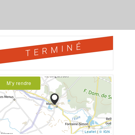
TERMINÉ
M'y rendre
Leaflet
|
© IGN