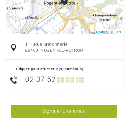
Leaflet
|
© IGN
111 Rue Bretonnerie
28400
NOGENT-LE-ROTROU
Cliquez pour afficher le(s) numéro(s)
02 37 52
▒▒ ▒▒ ▒▒
Signaler une erreur