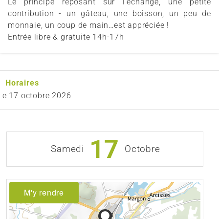
Le principe reposant sur l'échange, une petite
contribution - un gâteau, une boisson, un peu de
monnaie, un coup de main…est appréciée !
Entrée libre & gratuite 14h-17h
Horaires
Le
17 octobre 2026
17
Samedi
Octobre
M'y rendre