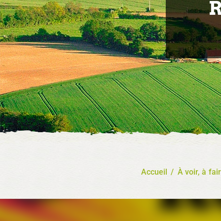
R
Accueil
/
À voir, à fai