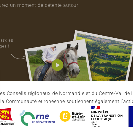
vourez un moment de détente autour
parc en
ges !
es Conseils régionaux de Normandie et du Centre-Val de L
et la Communauté européenne soutiennent également l'acti