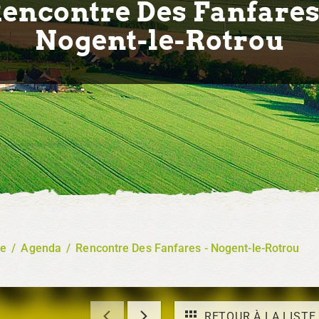
encontre Des Fanfares
Nogent-le-Rotrou
re
/
Agenda
/
Rencontre Des Fanfares - Nogent-le-Rotrou
RETOUR À LA LISTE