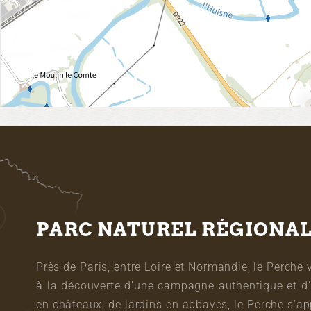
PARC NATUREL RÉGIONA
Près de Paris, entre Loire et Normandie, le Perche 
à la découverte d’une campagne authentique et d’
en châteaux, de jardins en abbayes, le Perche s’a