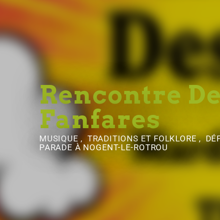
Rencontre D
Fanfares
MUSIQUE , TRADITIONS ET FOLKLORE , DÉ
PARADE
À NOGENT-LE-ROTROU