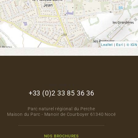
Leaflet
|
Esri
|
© IGN
footer_right_col
+33 (0)2 33 85 36 36
Parc naturel régional du Perche
Maison du Parc - Manoir de Courboyer 61340 Nocé
NOS BROCHURES