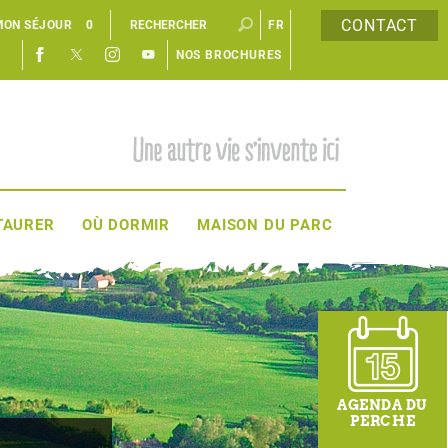
CONTACT
MON SÉJOUR
0
FR
NOS BROCHURES
EN
TAURER
OÙ DORMIR
MAISON DU PARC
AGENDA DU
PERCHE