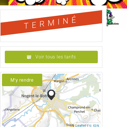
TERMINÉ
Voir tous les tarifs
M'y rendre
Leaflet
|
© IGN