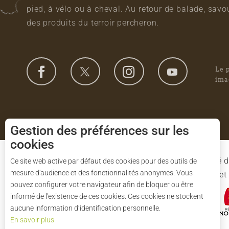
pied, à vélo ou à cheval. Au retour de balade, sa
des produits du terroir percheron.
Le 
ima
Gestion des préférences sur les
cookies
Le Syndicat Mixte de gestion du Parc est composé d
Ce site web active par défaut des cookies pour des outils de
mesure d'audience et des fonctionnalités anonymes. Vous
l'Eure-et-Loir et des 91 communes du Parc. L'Etat 
pouvez configurer votre navigateur afin de bloquer ou être
informé de l'existence de ces cookies. Ces cookies ne stockent
aucune information d’identification personnelle.
En savoir plus