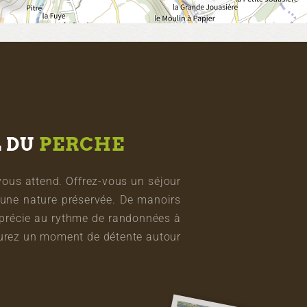
L DU
PERCHE
vous attend. Offrez-vous un séjour
une nature préservée. De manoirs
pprécie au rythme de randonnées à
vourez un moment de détente autour