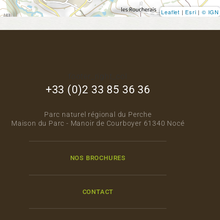
Leaflet
|
Esri
|
© IGN
footer_right_col
+33 (0)2 33 85 36 36
Parc naturel régional du Perche
Maison du Parc - Manoir de Courboyer 61340 Nocé
NOS BROCHURES
CONTACT