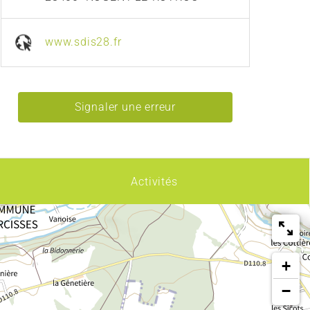
www.sdis28.fr
Signaler une erreur
Activités
+
−