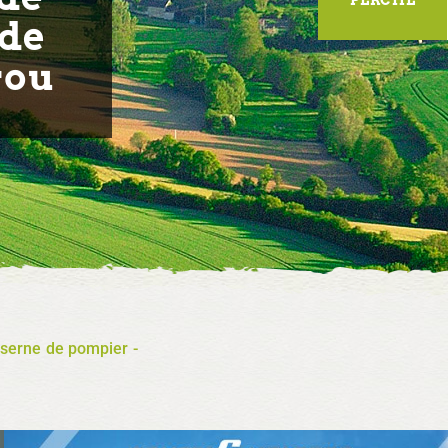
 de
rou
aserne de pompier -