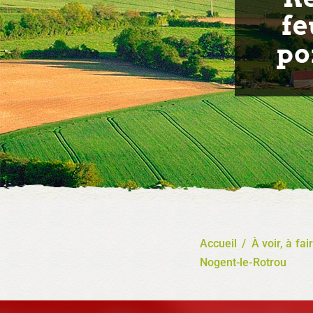
fe
po
Accueil
/
À voir, à fai
Nogent-le-Rotrou