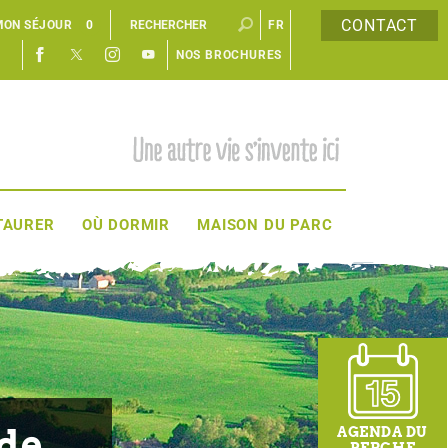
CONTACT
MON SÉJOUR
0
FR
NOS BROCHURES
EN
TAURER
OÙ DORMIR
MAISON DU PARC
de
AGENDA DU
PERCHE