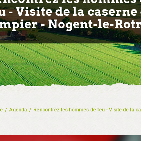
u - Visite de la caserne
mpier - Nogent-le-Rot
re
/
Agenda
/
Rencontrez les hommes de feu - Visite de la c