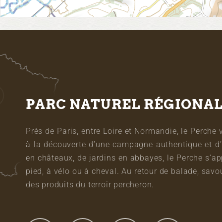
PARC NATUREL RÉGIONA
Près de Paris, entre Loire et Normandie, le Perche 
à la découverte d’une campagne authentique et d’
en châteaux, de jardins en abbayes, le Perche s’a
pied, à vélo ou à cheval. Au retour de balade, sa
des produits du terroir percheron.