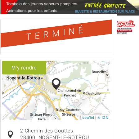
TERMINÉ
M'y rendre
Leaflet
|
© IGN
2 Chemin des Gouttes
28400
NOGENT-LE-ROTROU