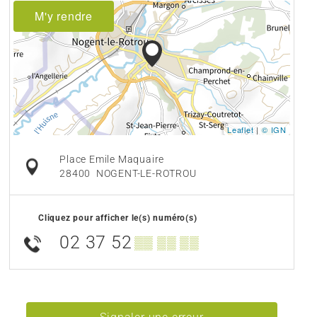
M'y rendre
Leaflet
|
© IGN
Place Emile Maquaire
28400
NOGENT-LE-ROTROU
Cliquez pour afficher le(s) numéro(s)
02 37 52
▒▒ ▒▒ ▒▒