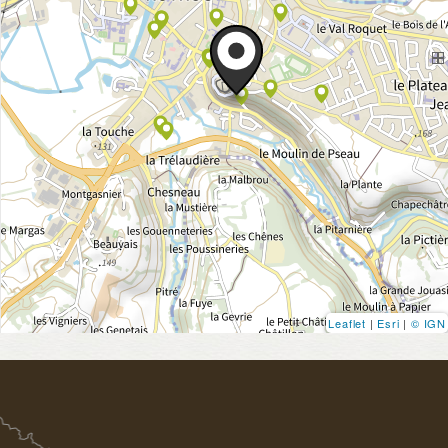
Leaflet
|
Esri
|
© IGN