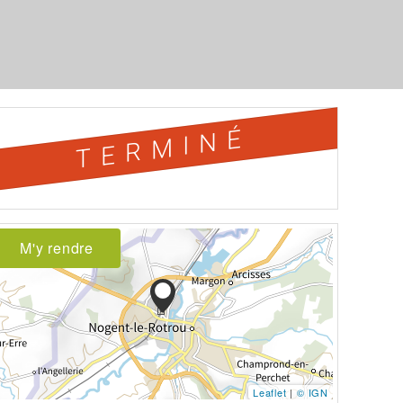
TERMINÉ
M'y rendre
Leaflet
|
© IGN