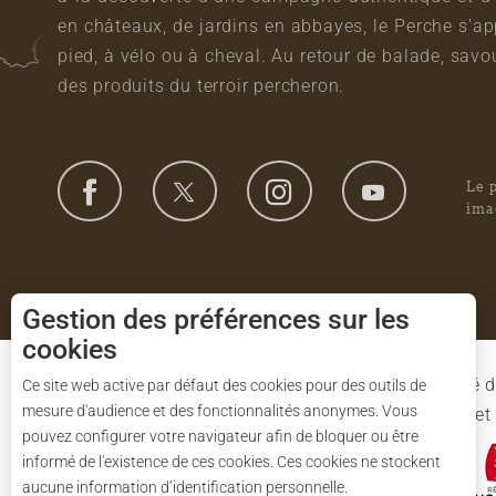
en châteaux, de jardins en abbayes, le Perche s’a
pied, à vélo ou à cheval. Au retour de balade, sa
des produits du terroir percheron.
Le 
ima
Gestion des préférences sur les
cookies
Le Syndicat Mixte de gestion du Parc est composé d
Ce site web active par défaut des cookies pour des outils de
mesure d'audience et des fonctionnalités anonymes. Vous
l'Eure-et-Loir et des 91 communes du Parc. L'Etat 
pouvez configurer votre navigateur afin de bloquer ou être
informé de l'existence de ces cookies. Ces cookies ne stockent
aucune information d’identification personnelle.