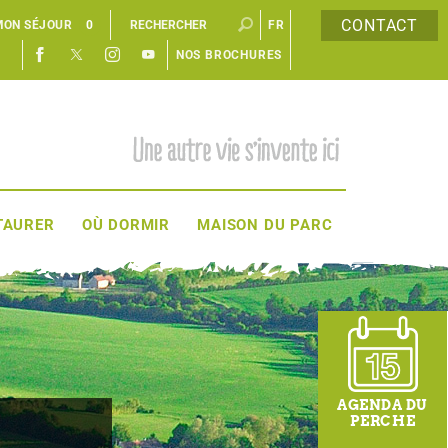
CONTACT
MON SÉJOUR
0
FR
NOS BROCHURES
EN
TAURER
OÙ DORMIR
MAISON DU PARC
AGENDA DU
PERCHE