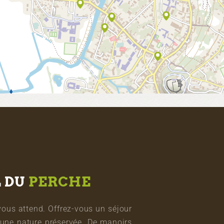
L DU
PERCHE
vous attend. Offrez-vous un séjour
une nature préservée. De manoirs