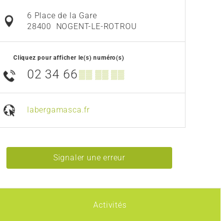
6 Place de la Gare
28400
NOGENT-LE-ROTROU
Cliquez pour afficher le(s) numéro(s)
02 34 66
▒▒ ▒▒ ▒▒
labergamasca.fr
Signaler une erreur
Activités