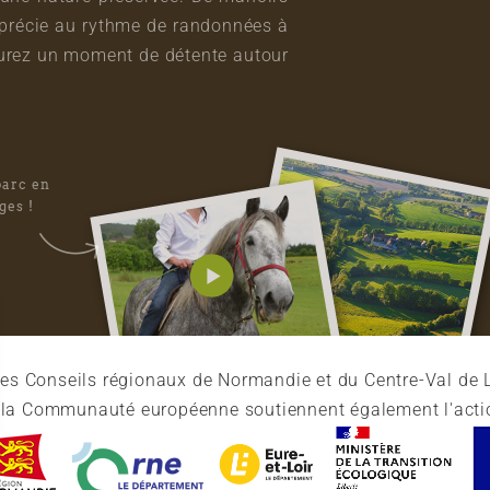
pprécie au rythme de randonnées à
vourez un moment de détente autour
parc en
ges !
es Conseils régionaux de Normandie et du Centre-Val de L
et la Communauté européenne soutiennent également l'acti