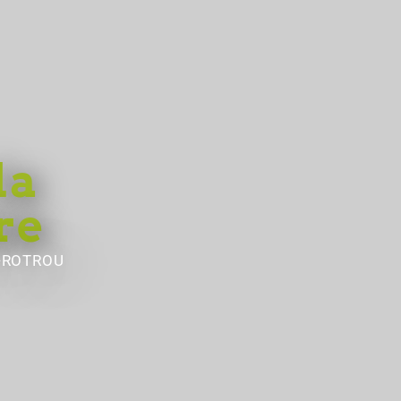
la
re
-ROTROU