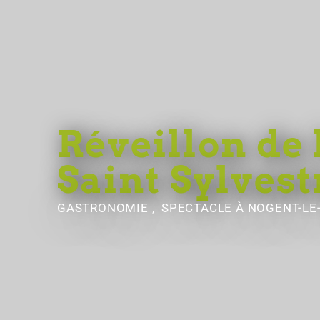
Réveillon de 
Saint Sylvest
GASTRONOMIE , SPECTACLE
À NOGENT-LE