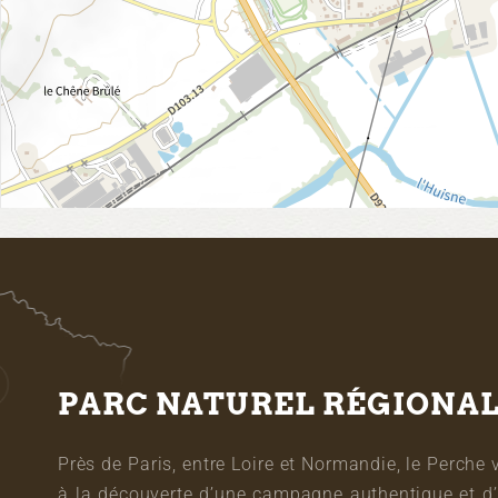
PARC NATUREL RÉGIONA
Près de Paris, entre Loire et Normandie, le Perche 
à la découverte d’une campagne authentique et d’