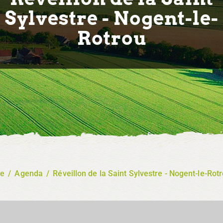
Sylvestre - Nogent-le-
Rotrou
re
/
Agenda
/
Réveillon de la Saint Sylvestre - Nogent-le-Rot