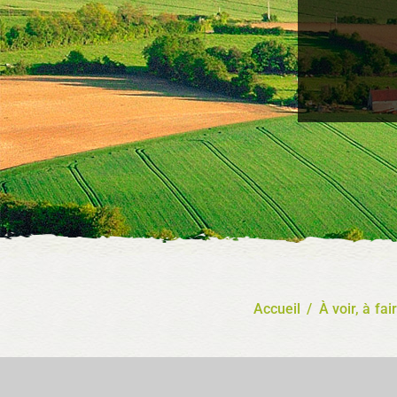
Accueil
/
À voir, à fai