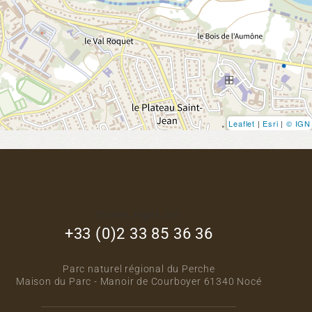
Leaflet
|
Esri
|
© IGN
footer_right_col
+33 (0)2 33 85 36 36
Parc naturel régional du Perche
Maison du Parc - Manoir de Courboyer 61340 Nocé