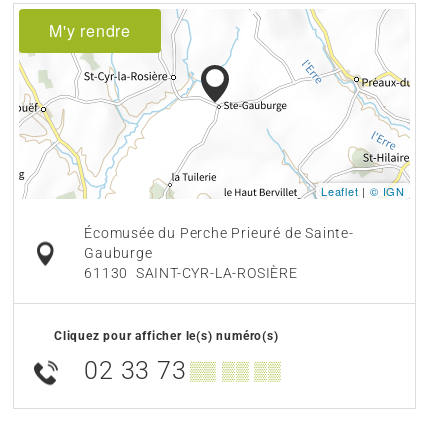
M'y rendre
Leaflet
|
© IGN
Écomusée du Perche Prieuré de Sainte-
Gauburge
61130
SAINT-CYR-LA-ROSIÈRE
Cliquez pour afficher le(s) numéro(s)
02 33 73
▒▒ ▒▒ ▒▒