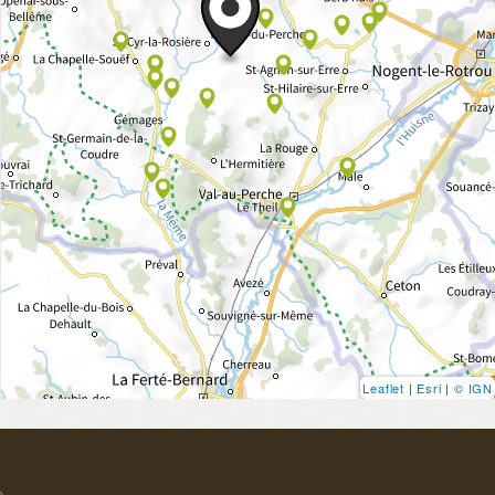
Leaflet
|
Esri
|
© IGN