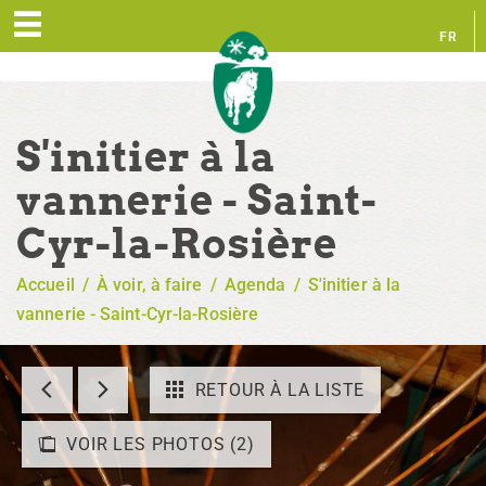
FR
EN
S'initier à la
vannerie - Saint-
Cyr-la-Rosière
Accueil
/
À voir, à faire
/
Agenda
/
S'initier à la
vannerie - Saint-Cyr-la-Rosière
RETOUR À LA LISTE
VOIR LES PHOTOS (2)