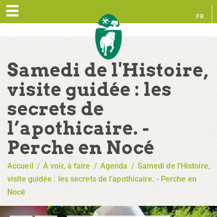
FR
EN
Samedi de l'Histoire,
visite guidée : les
secrets de
l’apothicaire. -
Perche en Nocé
Accueil
/
À voir, à faire
/
Agenda
/
Samedi de l'Histoire,
visite guidée : les secrets de l’apothicaire. - Perche en
Nocé