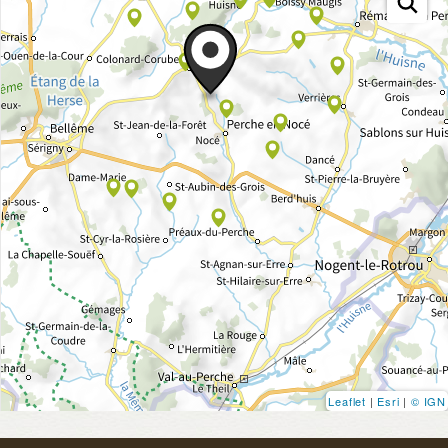
Leaflet
|
Esri
|
© IGN