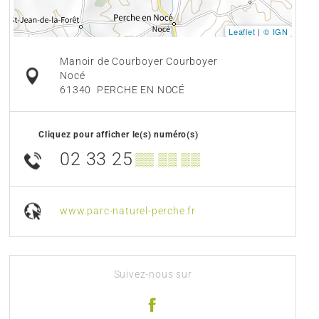
Leaflet
|
© IGN
Manoir de Courboyer Courboyer
Nocé
61340
PERCHE EN NOCÉ
Cliquez pour afficher le(s) numéro(s)
02 33 25
▒▒ ▒▒ ▒▒
www.parc-naturel-perche.fr
Suivez-nous sur