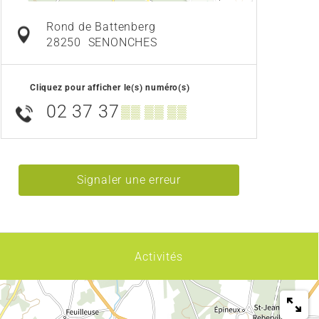
Rond de Battenberg
28250
SENONCHES
Cliquez pour afficher le(s) numéro(s)
02 37 37
▒▒ ▒▒ ▒▒
Signaler une erreur
Activités