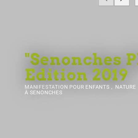
"Senonches P
Edition 2019
MANIFESTATION POUR ENFANTS , NATURE
À SENONCHES