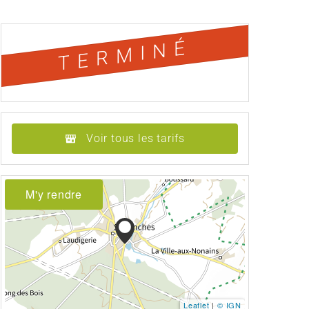
TERMINÉ
Voir tous les tarifs
M'y rendre
Leaflet
|
© IGN