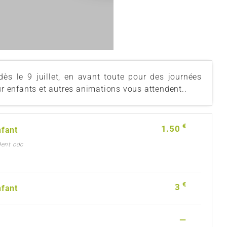
ès le 9 juillet, en avant toute pour des journées
ur enfants et autres animations vous attendent..
€
1.50
nfant
ident cdc
€
3
nfant
—