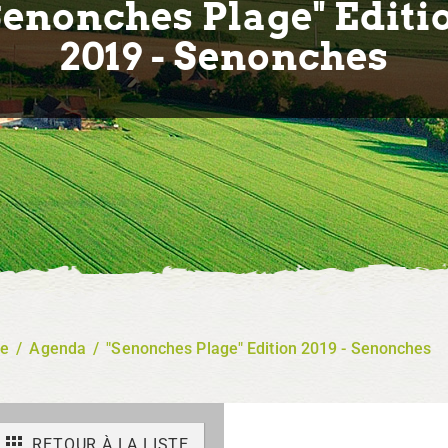
Senonches Plage" Editi
2019 - Senonches
re
/
Agenda
/
"Senonches Plage" Edition 2019 - Senonches
RETOUR À LA LISTE