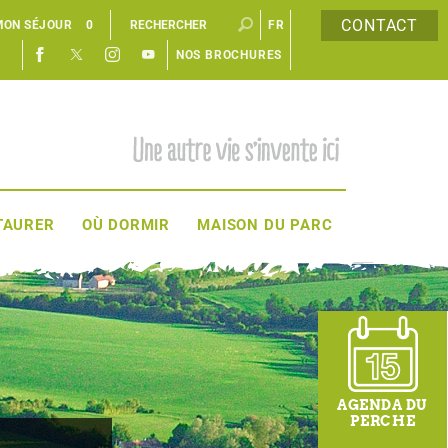
CONTACT
MON SÉJOUR
0
FR
NOS BROCHURES
EN
TAURER
OÙ DORMIR
MAISON DU PARC
AGENDA DU
PERCHE