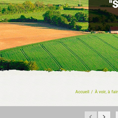
"
Accueil
/
À voir, à fai