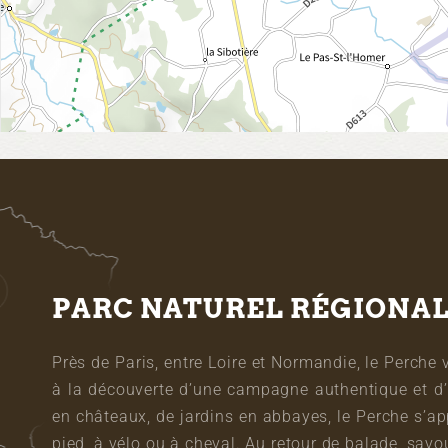
PARC NATUREL RÉGIONA
Près de Paris, entre Loire et Normandie, le Perche 
à la découverte d’une campagne authentique et d’
en châteaux, de jardins en abbayes, le Perche s’a
pied, à vélo ou à cheval. Au retour de balade, sa