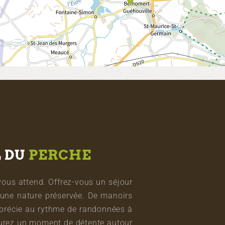
L DU
PERCHE
vous attend. Offrez-vous un séjour
une nature préservée. De manoirs
pprécie au rythme de randonnées à
vourez un moment de détente autour