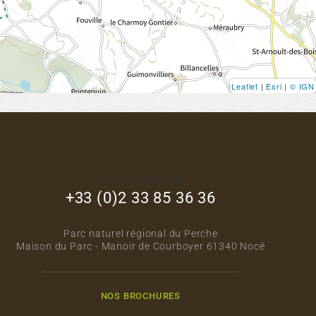
Leaflet
|
Esri
|
© IGN
footer_right_col
+33 (0)2 33 85 36 36
Parc naturel régional du Perche
Maison du Parc - Manoir de Courboyer 61340 Nocé
NOS BROCHURES