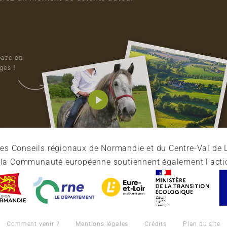
parc en
ges !
es Conseils régionaux de Normandie et du Centre-Val de L
et la Communauté européenne soutiennent également l'acti
Comment venir ?
Mentions légales
Crédits
Plan du site