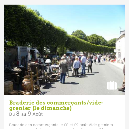
Braderie des commerçants/vide-
grenier (le dimanche)
8
9
Août
Du
au
Braderie des commerçants le 08 et 09 août Vide-greniers