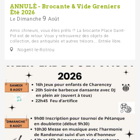
ANNULÉ - Brocante & Vide Greniers
Été 2026
9
Dimanche
Août
Le
Amis chineurs, vous êtes prêts !? La brocante Place Saint-
Pol est de retour. Vous y retrouverez des objets de
collection, des antiquités et autres trésors... Entrée libre.
Nogent-le-Rotrou