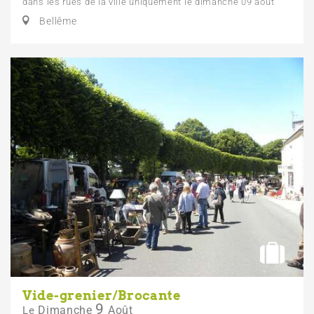
dans les rues de la ville uniquement le dimanche 09 aout
Bellême
Vide-grenier/Brocante
9
Dimanche
Août
Le