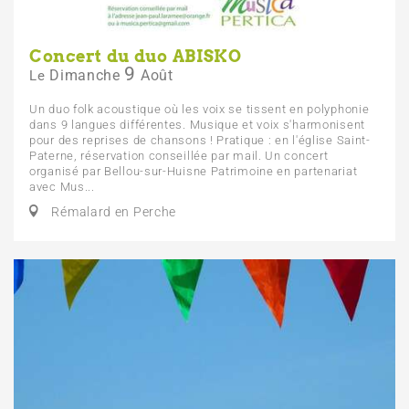
Concert du duo ABISKO
9
Dimanche
Août
Le
Un duo folk acoustique où les voix se tissent en polyphonie
dans 9 langues différentes. Musique et voix s'harmonisent
pour des reprises de chansons ! Pratique : en l'église Saint-
Paterne, réservation conseillée par mail. Un concert
organisé par Bellou-sur-Huisne Patrimoine en partenariat
avec Mus...
Rémalard en Perche