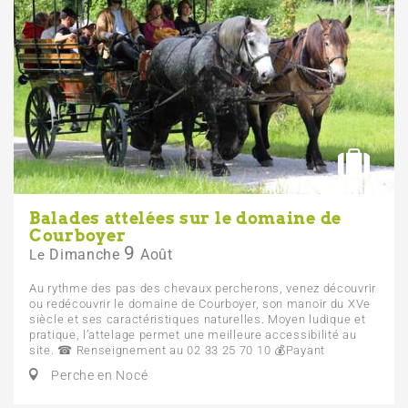
Balades attelées sur le domaine de
Courboyer
9
Dimanche
Août
Le
Au rythme des pas des chevaux percherons, venez découvrir
ou redécouvrir le domaine de Courboyer, son manoir du XVe
siècle et ses caractéristiques naturelles. Moyen ludique et
pratique, l’attelage permet une meilleure accessibilité au
site. ☎ Renseignement au 02 33 25 70 10 💰 Payant
Perche en Nocé