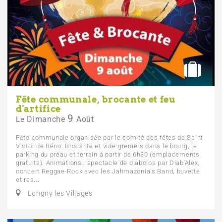
Fête communale, brocante et feu
d'artifice
9
Dimanche
Août
Le
Fête communale organisée par le comité des fêtes de Saint
Victor de Réno. Brocante et vide-greniers dans le bourg, le
parking du préau et terrain à partir de 6h30 (emplacements
gratuits). Animations : spectacle de diabolos par Diab'Alex,
concert Reggae-Rock avec les Jahmazonia's Band, buvette
et res...
Longny les Villages