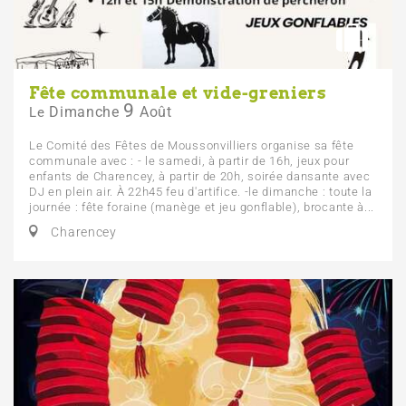
Fête communale et vide-greniers
9
Dimanche
Août
Le
Le Comité des Fêtes de Moussonvilliers organise sa fête
communale avec : - le samedi, à partir de 16h, jeux pour
enfants de Charencey, à partir de 20h, soirée dansante avec
DJ en plein air. À 22h45 feu d'artifice. -le dimanche : toute la
journée : fête foraine (manège et jeu gonflable), brocante à...
Charencey