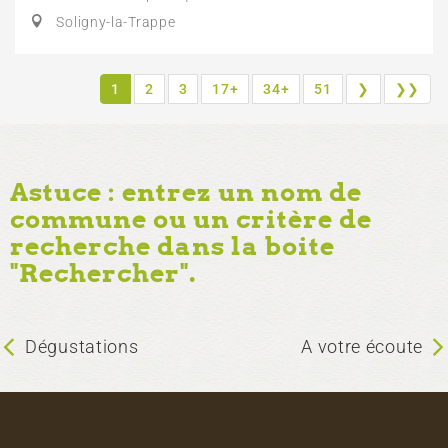
Soligny-la-Trappe
1
2
3
17+
34+
51
❯
❯❯
Astuce : entrez un nom de
commune ou un critère de
recherche dans la boite
"Rechercher".
Dégustations
A votre écoute