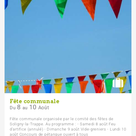
Fête communale
8
10
Août
Du
au
Fête communale organisée par le comité des fêtes de
Soligny-la-Trappe. Au programme : - Samedi 8 août Feu
d'artifice (annulé) - Dimanche 9 août Vide-greniers - Lundi 10
août Concours de pétanque ouvert à tous