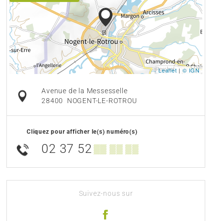
Leaflet
|
© IGN
Avenue de la Messesselle
28400
NOGENT-LE-ROTROU
Cliquez pour afficher le(s) numéro(s)
02 37 52
▒▒ ▒▒ ▒▒
Suivez-nous sur