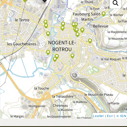
Leaflet
|
Esri
|
© IGN