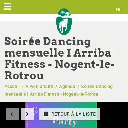
FR
EN
Soirée Dancing
mensuelle I Arriba
Fitness - Nogent-le-
Rotrou
Accueil
/
À voir, à faire
/
Agenda
/
Soirée Dancing
mensuelle I Arriba Fitness - Nogent-le-Rotrou
RETOUR À LA LISTE