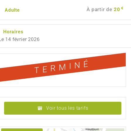
€
À partir de
20
Adulte
Horaires
Le
14 février 2026
TERMINÉ
Voir tous les tarifs