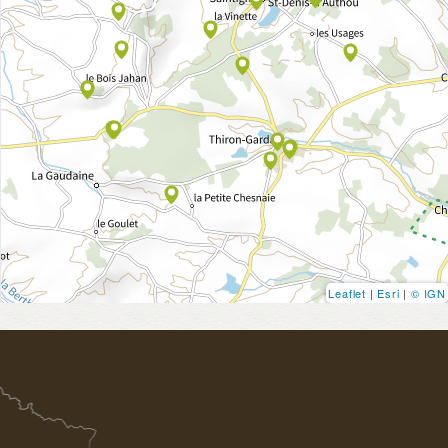
Leaflet
|
Esri
|
© IGN