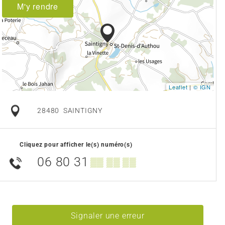
M'y rendre
Leaflet
|
© IGN
28480
SAINTIGNY
Cliquez pour afficher le(s) numéro(s)
06 80 31
▒▒ ▒▒ ▒▒
Signaler une erreur