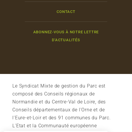
CONTACT
ABONNEZ-VOUS À NOTRE LETTRE
D'ACTUALITÉS
Le Syndicat Mixte de gestion du Parc est
composé des Conseils régionaux de
Normandie et du Centre-Val de Loire, des
Conseils départementaux de l'Orne et de
l'Eure-et-Loir et des 91 communes du Parc.
L'Etat et la Communauté européenne