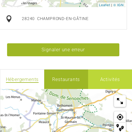
Leaflet
|
© IGN
28240
CHAMPROND-EN-GÂTINE
Signaler une erreur
Hébergements
Restaurants
Activités