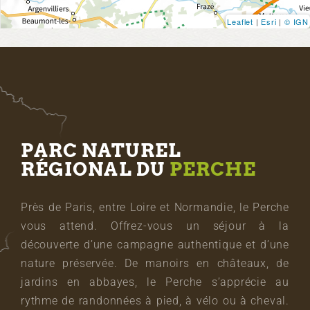
Leaflet
|
Esri
|
© IGN
PARC NATUREL
RÉGIONAL DU
PERCHE
Près de Paris, entre Loire et Normandie, le Perche
vous attend. Offrez-vous un séjour à la
découverte d’une campagne authentique et d’une
nature préservée. De manoirs en châteaux, de
jardins en abbayes, le Perche s’apprécie au
rythme de randonnées à pied, à vélo ou à cheval.