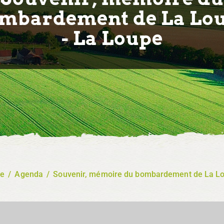
mbardement de La Lo
- La Loupe
re
/
Agenda
/
Souvenir, mémoire du bombardement de La Lo