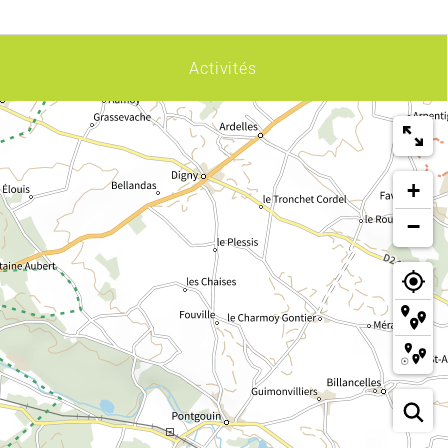
Activités
+
−