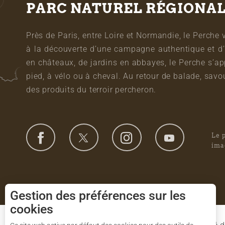
PARC NATUREL RÉGIONA
Près de Paris, entre Loire et Normandie, le Perche 
à la découverte d’une campagne authentique et d’
en châteaux, de jardins en abbayes, le Perche s’a
pied, à vélo ou à cheval. Au retour de balade, sa
des produits du terroir percheron.
Le 
ima
Gestion des préférences sur les
cookies