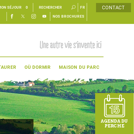
CONTACT
MON SÉJOUR
0
FR
NOS BROCHURES
EN
TAURER
OÙ DORMIR
MAISON DU PARC
AGENDA DU
PERCHE