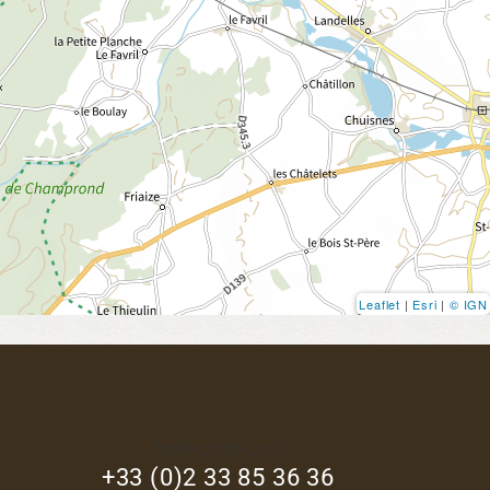
Leaflet
|
Esri
|
© IGN
footer_right_col
+33 (0)2 33 85 36 36