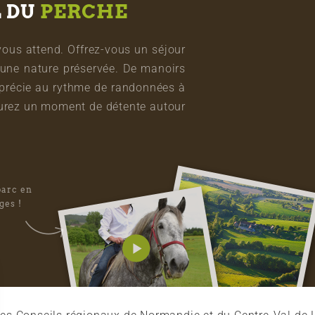
L DU
PERCHE
vous attend. Offrez-vous un séjour
une nature préservée. De manoirs
pprécie au rythme de randonnées à
vourez un moment de détente autour
parc en
ges !