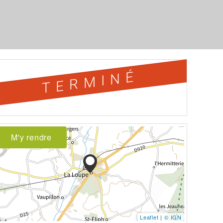
TERMINÉ
M'y rendre
Leaflet
|
© IGN