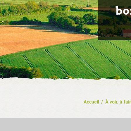
bo
Accueil
/
À voir, à fai