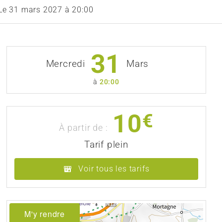
Le
31 mars 2027
à 20:00
31
Mercredi
Mars
à
20:00
10
€
À partir de :
Tarif plein
Voir tous les tarifs
M'y rendre