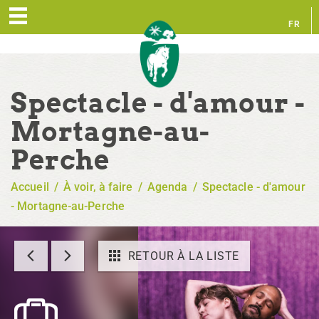
FR
EN
Spectacle - d'amour -
Mortagne-au-
Perche
Accueil
/
À voir, à faire
/
Agenda
/
Spectacle - d'amour
- Mortagne-au-Perche
RETOUR À LA LISTE