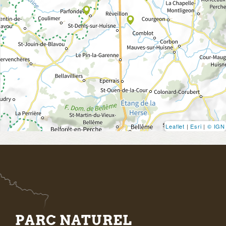
Leaflet
|
Esri
|
© IGN
PARC NATUREL