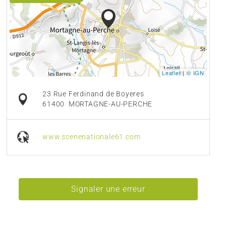
Leaflet
|
© IGN
23 Rue Ferdinand de Boyeres
61400
MORTAGNE-AU-PERCHE
www.scenenationale61.com
Signaler une erreur