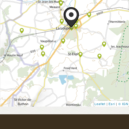
Leaflet
|
Esri
|
© IGN