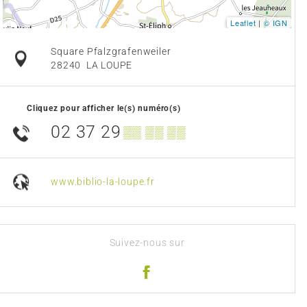
Leaflet
|
© IGN
Square Pfalzgrafenweiler
28240
LA LOUPE
Cliquez pour afficher le(s) numéro(s)
02 37 29
▒▒ ▒▒ ▒▒
www.biblio-la-loupe.fr
Suivez-nous sur