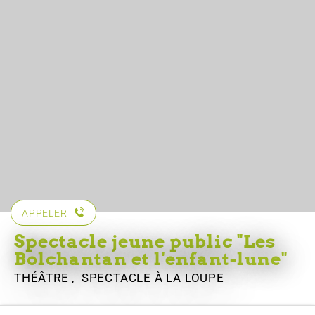
APPELER
Spectacle jeune public "Les
Bolchantan et l'enfant-lune"
THÉÂTRE , SPECTACLE
À LA LOUPE