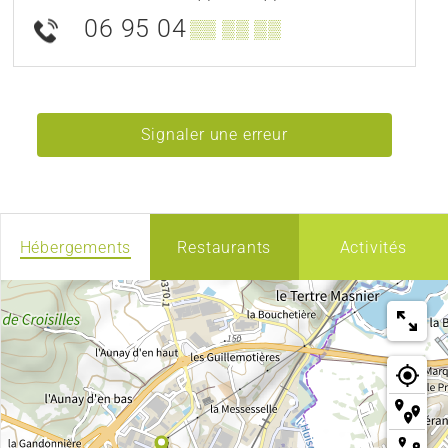
06 95 04
▒▒ ▒▒ ▒▒
Signaler une erreur
Hébergements
Restaurants
Activités