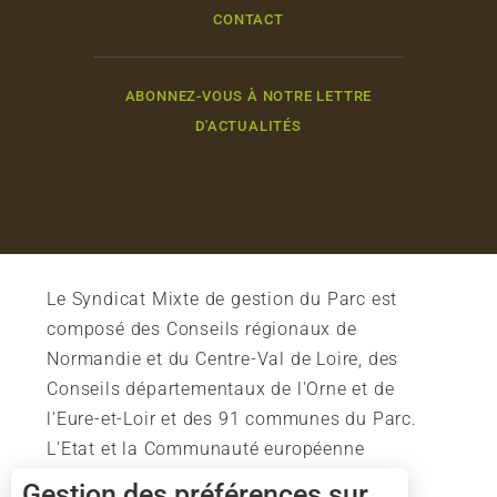
CONTACT
ABONNEZ-VOUS À NOTRE LETTRE
D'ACTUALITÉS
Le Syndicat Mixte de gestion du Parc est
composé des Conseils régionaux de
Normandie et du Centre-Val de Loire, des
Conseils départementaux de l'Orne et de
l'Eure-et-Loir et des 91 communes du Parc.
L'Etat et la Communauté européenne
soutiennent également l'action du Parc.
Gestion des préférences sur