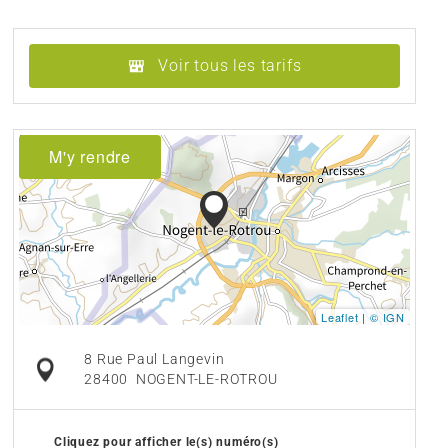
Voir tous les tarifs
M'y rendre
Leaflet
|
© IGN
8 Rue Paul Langevin
28400
NOGENT-LE-ROTROU
Cliquez pour afficher le(s) numéro(s)