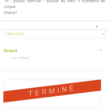
1h - public familial - autour du vélo -> numéros de
cirque
Gratuit
—
Gratuit
• - "au chapeau"
TERMINÉ