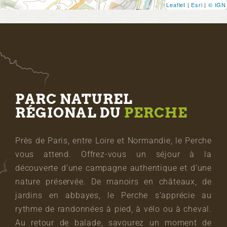
Leaflet
|
Esri
|
© IGN
PARC NATUREL
RÉGIONAL DU
PERCHE
Près de Paris, entre Loire et Normandie, le Perche
vous attend. Offrez-vous un séjour à la
découverte d’une campagne authentique et d’une
nature préservée. De manoirs en châteaux, de
jardins en abbayes, le Perche s’apprécie au
rythme de randonnées à pied, à vélo ou à cheval.
Au retour de balade, savourez un moment de