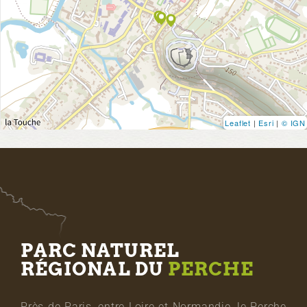
Leaflet
|
Esri
|
© IGN
PARC NATUREL
RÉGIONAL DU
PERCHE
Près de Paris, entre Loire et Normandie, le Perche