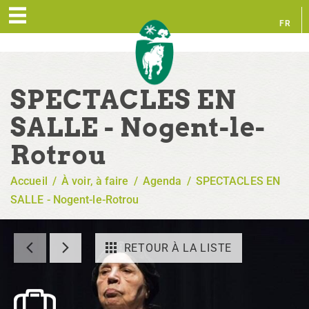
FR
EN
SPECTACLES EN
SALLE - Nogent-le-
Rotrou
Accueil
/
À voir, à faire
/
Agenda
/
SPECTACLES EN
SALLE - Nogent-le-Rotrou
RETOUR À LA LISTE