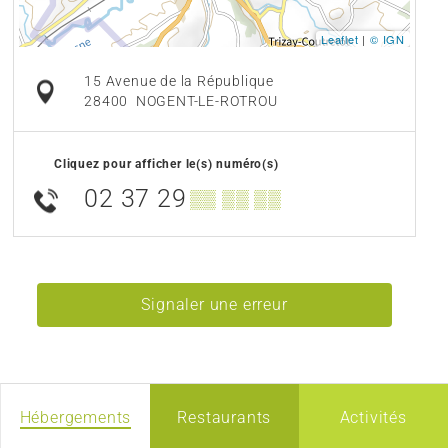
Leaflet
|
© IGN
15 Avenue de la République
28400
NOGENT-LE-ROTROU
Cliquez pour afficher le(s) numéro(s)
02 37 29
▒▒ ▒▒ ▒▒
Signaler une erreur
Hébergements
Restaurants
Activités