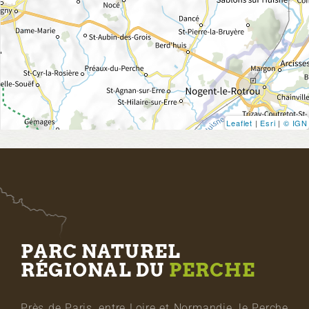
Leaflet
|
Esri
|
© IGN
PARC NATUREL
RÉGIONAL DU
PERCHE
Près de Paris, entre Loire et Normandie, le Perche