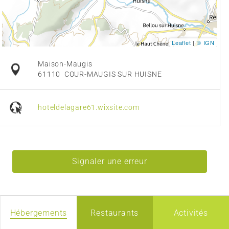
Leaflet
|
© IGN
Maison-Maugis
61110
COUR-MAUGIS SUR HUISNE
hoteldelagare61.wixsite.com
Signaler une erreur
Hébergements
Restaurants
Activités