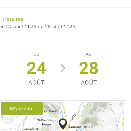
Horaires
Du
24 août 2026
au
28 août 2026
DU
AU
24
28
AOÛT
AOÛT
M'y rendre