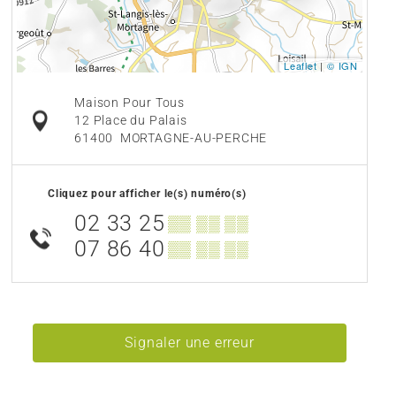
Leaflet
|
© IGN
Maison Pour Tous
12 Place du Palais
61400
MORTAGNE-AU-PERCHE
Cliquez pour afficher le(s) numéro(s)
02 33 25
▒▒ ▒▒ ▒▒
07 86 40
▒▒ ▒▒ ▒▒
Signaler une erreur