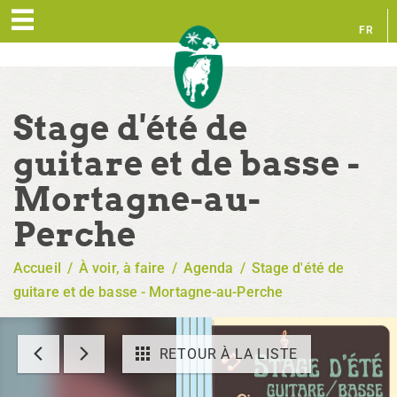
FR
EN
Stage d'été de
guitare et de basse -
Mortagne-au-
Perche
Accueil
/
À voir, à faire
/
Agenda
/
Stage d'été de
guitare et de basse - Mortagne-au-Perche
RETOUR À LA LISTE