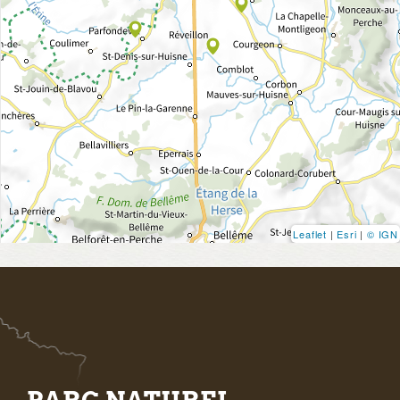
Leaflet
|
Esri
|
© IGN