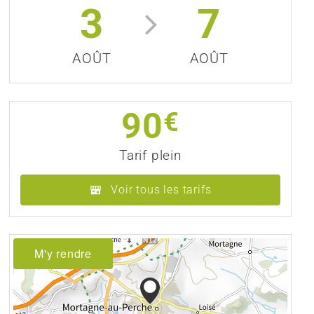
3
7
AOÛT
AOÛT
90
€
Tarif plein
Voir tous les tarifs
M'y rendre