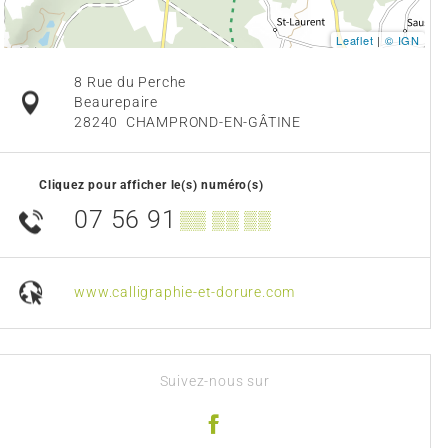
Leaflet
|
© IGN
8 Rue du Perche
Beaurepaire
28240
CHAMPROND-EN-GÂTINE
Cliquez pour afficher le(s) numéro(s)
07 56 91
▒▒ ▒▒ ▒▒
www.calligraphie-et-dorure.com
Suivez-nous sur