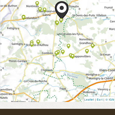
Leaflet
|
Esri
|
© IGN